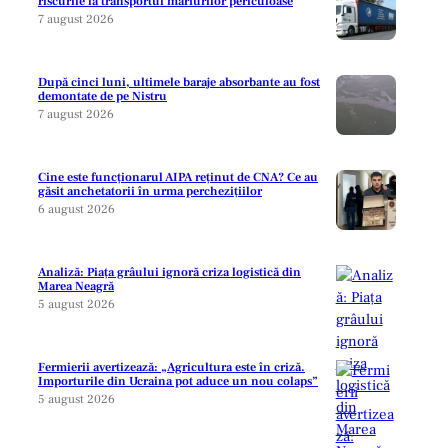
riscurile la transportul mărfurilor periculoase
7 august 2026
După cinci luni, ultimele baraje absorbante au fost
demontate de pe Nistru
7 august 2026
Cine este funcționarul AIPA reținut de CNA? Ce au
găsit anchetatorii în urma perchezițiilor
6 august 2026
Analiză: Piața grâului ignoră criza logistică din
Marea Neagră
5 august 2026
Fermierii avertizează: „Agricultura este în criză.
Importurile din Ucraina pot aduce un nou colaps”
5 august 2026