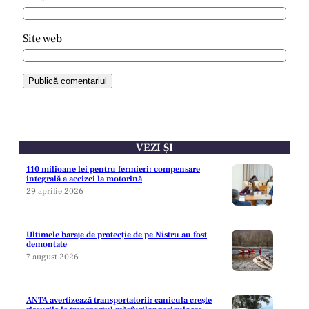
Site web
VEZI ȘI
110 milioane lei pentru fermieri: compensare
integrală a accizei la motorină
29 aprilie 2026
Ultimele baraje de protecție de pe Nistru au fost
demontate
7 august 2026
ANTA avertizează transportatorii: canicula crește