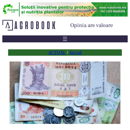
Sari
la
conținut
Opinia are valoare
ACTUAL
 / 
Social