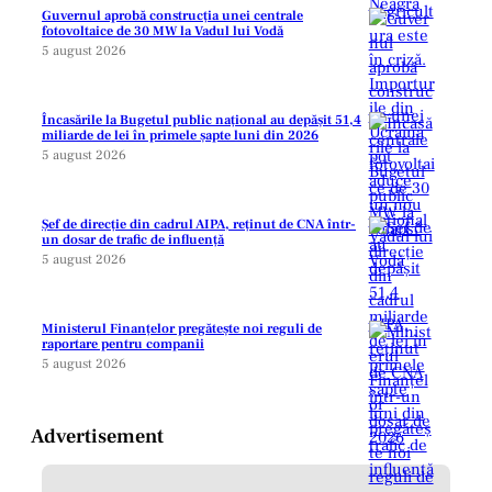
Guvernul aprobă construcția unei centrale
fotovoltaice de 30 MW la Vadul lui Vodă
5 august 2026
Încasările la Bugetul public național au depășit 51,4
miliarde de lei în primele șapte luni din 2026
5 august 2026
Șef de direcție din cadrul AIPA, reținut de CNA într-
un dosar de trafic de influență
5 august 2026
Ministerul Finanțelor pregătește noi reguli de
raportare pentru companii
5 august 2026
Advertisement