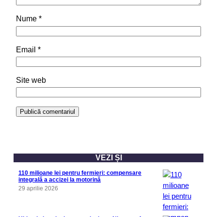
Nume
*
Email
*
Site web
VEZI ȘI
110 milioane lei pentru fermieri: compensare
integrală a accizei la motorină
29 aprilie 2026