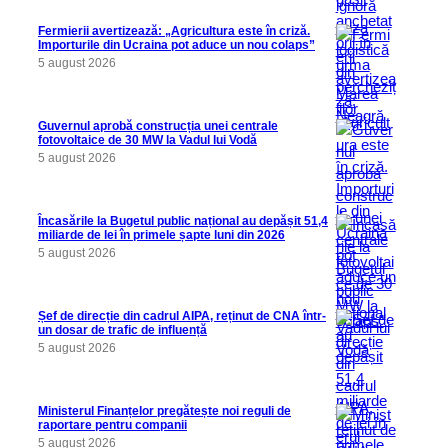
Fermierii avertizează: „Agricultura este în criză.
Importurile din Ucraina pot aduce un nou colaps”
5 august 2026
Guvernul aprobă construcția unei centrale
fotovoltaice de 30 MW la Vadul lui Vodă
5 august 2026
Încasările la Bugetul public național au depășit 51,4
miliarde de lei în primele șapte luni din 2026
5 august 2026
Șef de direcție din cadrul AIPA, reținut de CNA într-
un dosar de trafic de influență
5 august 2026
Ministerul Finanțelor pregătește noi reguli de
raportare pentru companii
5 august 2026