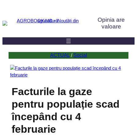
Sari
la
Opinia are
conținut
valoare
ACTUAL
 / 
Social
Facturile la gaze
pentru populație scad
începând cu 4
februarie