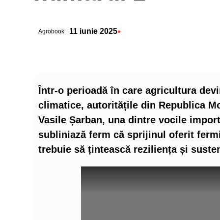
•
11 iunie 2025
Agrobook
Într-o perioadă în care agricultura dev
climatice, autoritățile din Republica Mo
Vasile Șarban, una dintre vocile import
subliniază ferm că sprijinul oferit fermi
trebuie să țintească reziliența și suste