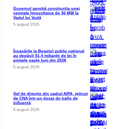
Guvernul aprobă construcția unei
centrale fotovoltaice de 30 MW la
Vadul lui Vodă
5 august 2026
Încasările la Bugetul public național
au depășit 51,4 miliarde de lei în
primele șapte luni din 2026
5 august 2026
Șef de direcție din cadrul AIPA, reținut
de CNA într-un dosar de trafic de
influență
5 august 2026