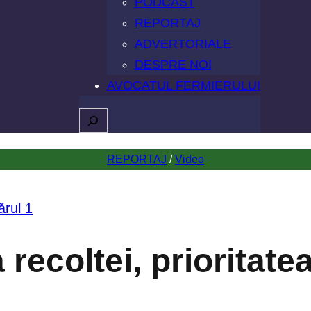
PODCAST
REPORTAJ
ADVERTORIALE
DESPRE NOI
AVOCATUL FERMIERULUI
Caută
REPORTAJ
 / 
Video
recoltei, prioritate