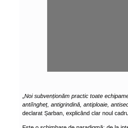
„
Noi subvenționăm practic toate echipament
antiîngheț, antigrindină, antiploaie, anti
declarat Șarban, explicând clar noul cadru 
Este o schimbare de paradigmă: de la interv