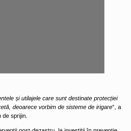
ele și utilajele care sunt destinate protecției
secetă, deoarece vorbim de sisteme de irigare
”, a
de sprijin.
enții post-dezastru, la investiții în prevenție.