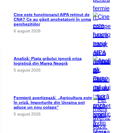
Cine este funcționarul AIPA reținut de
CNA? Ce au găsit anchetatorii în urma
perchezițiilor
6 august 2026
Analiză: Piața grâului ignoră criza
logistică din Marea Neagră
5 august 2026
Fermierii avertizează: „Agricultura este
în criză. Importurile din Ucraina pot
aduce un nou colaps”
5 august 2026