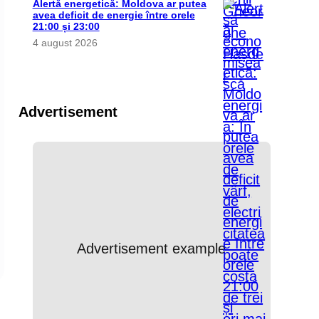
Alertă energetică: Moldova ar putea
avea deficit de energie între orele
21:00 și 23:00
4 august 2026
Advertisement
Advertisement example