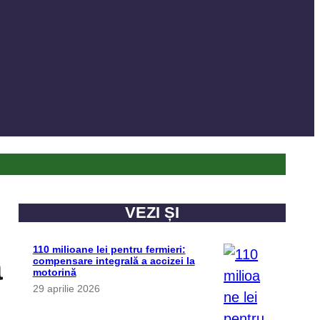
VEZI ȘI
110 milioane lei pentru fermieri:
a
compensare integrală a accizei la
motorină
29 aprilie 2026