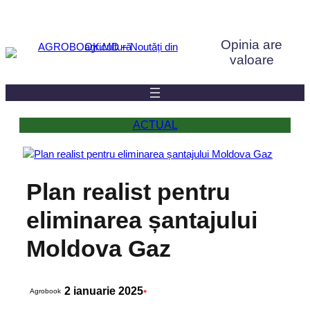
Sari
la
Opinia are
conținut
valoare
ACTUAL
Plan realist pentru
eliminarea șantajului
Moldova Gaz
2 ianuarie 2025
•
Agrobook