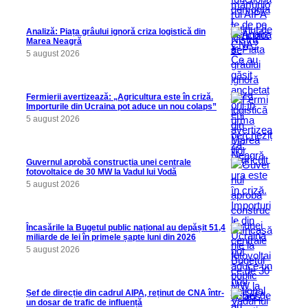
Analiză: Piața grâului ignoră criza logistică din
Marea Neagră
5 august 2026
Fermierii avertizează: „Agricultura este în criză.
Importurile din Ucraina pot aduce un nou colaps”
5 august 2026
Guvernul aprobă construcția unei centrale
fotovoltaice de 30 MW la Vadul lui Vodă
5 august 2026
Încasările la Bugetul public național au depășit 51,4
miliarde de lei în primele șapte luni din 2026
5 august 2026
Șef de direcție din cadrul AIPA, reținut de CNA într-
un dosar de trafic de influență