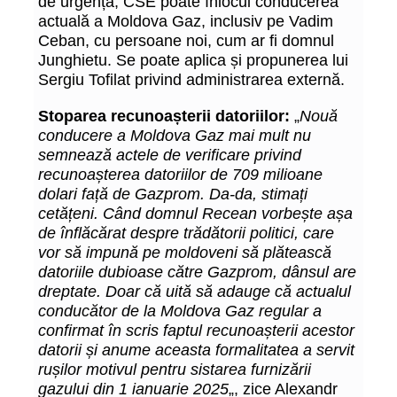
de urgență, CSE poate înlocui conducerea
actuală a Moldova Gaz, inclusiv pe Vadim
Ceban, cu persoane noi, cum ar fi domnul
Junghietu. Se poate aplica și propunerea lui
Sergiu Tofilat privind administrarea externă.
Stoparea recunoașterii datoriilor:
„
Nouă
conducere a Moldova Gaz mai mult nu
semnează actele de verificare privind
recunoașterea datoriilor de 709 milioane
dolari față de Gazprom. Da-da, stimați
cetățeni. Când domnul Recean vorbește așa
de înflăcărat despre trădătorii politici, care
vor să impună pe moldoveni să plătească
datoriile dubioase către Gazprom, dânsul are
dreptate. Doar că uită să adauge că actualul
conducător de la Moldova Gaz regular a
confirmat în scris faptul recunoașterii acestor
datorii și anume aceasta formalitatea a servit
rușilor motivul pentru sistarea furnizării
gazului din 1 ianuarie 2025
„, zice Alexandr