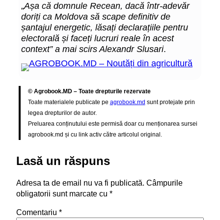
„
Așa că domnule Recean, dacă într-adevăr
doriți ca Moldova să scape definitiv de
șantajul energetic, lăsați declarațiile pentru
electorală și faceți lucruri reale în acest
context” a mai scirs Alexandr Slusari
.
© Agrobook.MD – Toate drepturile rezervate
Toate materialele publicate pe
agrobook.md
sunt protejate prin
legea drepturilor de autor.
Preluarea conținutului este permisă doar cu menționarea sursei
agrobook.md și cu link activ către articolul original.
Lasă un răspuns
Adresa ta de email nu va fi publicată.
Câmpurile
obligatorii sunt marcate cu
*
Comentariu
*