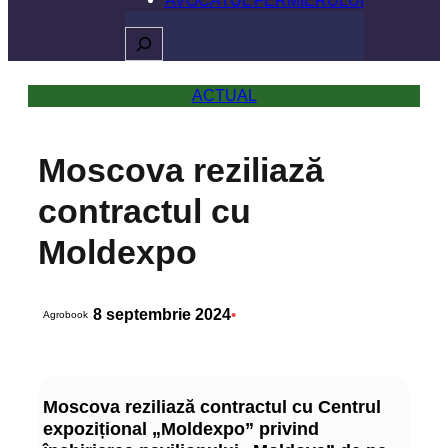
Caută
ACTUAL
Moscova reziliază
contractul cu
Moldexpo
8 septembrie 2024
•
Agrobook
Moscova reziliază contractul cu Centrul
expozițional „Moldexpo” privind