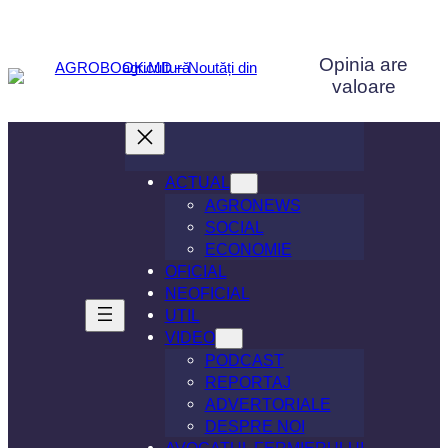
Sari
la
Opinia are
conținut
valoare
ACTUAL
AGRONEWS
SOCIAL
ECONOMIE
OFICIAL
NEOFICIAL
UTIL
VIDEO
PODCAST
REPORTAJ
ADVERTORIALE
DESPRE NOI
AVOCATUL FERMIERULUI