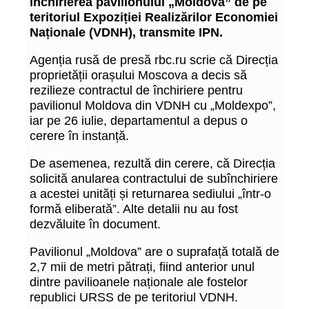
închirierea pavilionului „Moldova” de pe
teritoriul Expoziției Realizărilor Economiei
Naționale (VDNH), transmite IPN.
Agenția rusă de presă rbc.ru scrie că Direcția
proprietății orașului Moscova a decis să
rezilieze contractul de închiriere pentru
pavilionul Moldova din VDNH cu „Moldexpo”,
iar pe 26 iulie, departamentul a depus o
cerere în instanță.
De asemenea, rezultă din cerere, că Direcția
solicită anularea contractului de subînchiriere
a acestei unități și returnarea sediului „într-o
formă eliberată”. Alte detalii nu au fost
dezvăluite în document.
Pavilionul „Moldova” are o suprafață totală de
2,7 mii de metri pătrați, fiind anterior unul
dintre pavilioanele naționale ale fostelor
republici URSS de pe teritoriul VDNH.