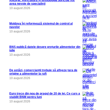
ANOFM: Agricultura și tehnologiile agricole vor
avea nevoie de specialiști
10 august 2026
Moldova își reformează sistemul de control al
navelor
10 august 2026
BNS publică datele despre prețurile alimentelor din
iulie
10 august 2026
De astăzi, comercianții trebuie să afișeze țara de
origine a alimentelor la raft
10 august 2026
Euro trece din nou de pragul de 20 de lei. Ce curs a
stabilit BNM pentru luni
10 august 2026