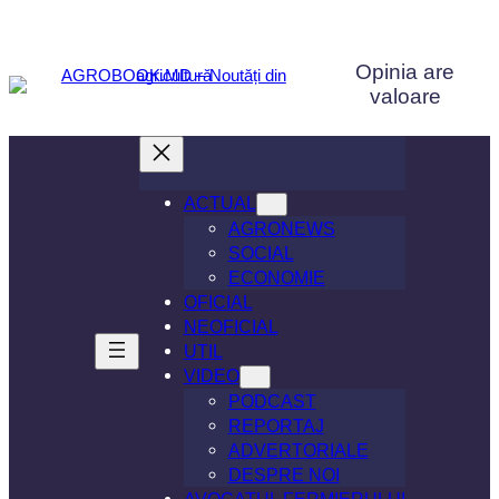
Sari
la
Opinia are
conținut
valoare
ACTUAL
AGRONEWS
SOCIAL
ECONOMIE
OFICIAL
NEOFICIAL
UTIL
VIDEO
PODCAST
REPORTAJ
ADVERTORIALE
DESPRE NOI
AVOCATUL FERMIERULUI