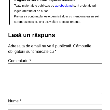
© Agrobook.MD – Toate drepturile rezervate
Toate materialele publicate pe
agrobook.md
sunt protejate prin
legea drepturilor de autor.
Preluarea conținutului este permisă doar cu menționarea sursei
agrobook.md și cu link activ către articolul original.
Lasă un răspuns
Adresa ta de email nu va fi publicată.
Câmpurile
obligatorii sunt marcate cu
*
Comentariu
*
Nume
*