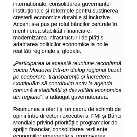
internaționale, consolidarea guvernanței
instituționale și reformele pentru susținerea
creșterii economice durabile și incluzive.
Accent s-a pus pe rolul băncilor centrale în
menținerea stabilității financiare,
modernizarea infrastructurii de plăți și
adaptarea politicilor economice la noile
realități regionale și globale.
„
Participarea la această reuniune reconfirmă
vocea Moldovei într-un dialog regional bazat
pe cooperare, transparență și încredere.
Continuăm să contribuim activ la agenda
comună a stabilității și dezvoltării economice
din regiune
”, a adăugat guvernatoarea.
Reuniunea a oferit și un cadru de schimb de
opinii între directorii executivi ai FMI și Băncii
Mondiale privind prioritățile programelor de
sprijin financiar, consolidarea rezilienței
economiilor emergente și promovarea