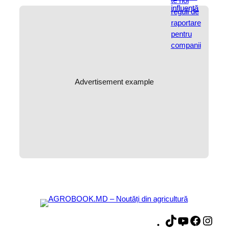
Advertisement example
T
Y
F
I