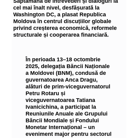
Săptămâna de întrevederi și dialoguri la
cel mai înalt nivel, desfășurată la
Washington DC, a plasat Republica
Moldova în centrul discuțiilor globale
privind creșterea economică, reformele
structurale și cooperarea financiară.
În perioada 13–18 octombrie
2025, delegația Băncii Naționale
a Moldovei (BNM), condusă de
guvernatoarea Anca Dragu,
alături de prim-viceguvernatorul
Petru Rotaru și
viceguvernatoarea Tatiana
Ivanicichina, a participat la
Reuniunile Anuale ale Grupului
Băncii Mondiale și Fondului
Monetar Internațional – un
eveniment major pentru sectorul