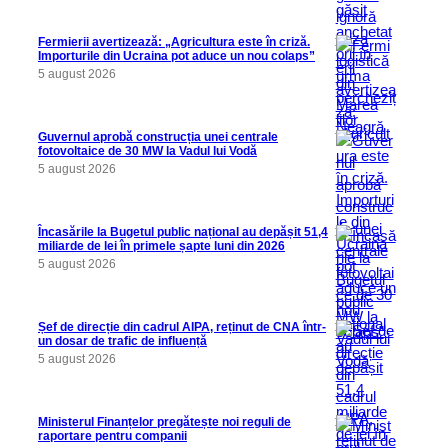
Fermierii avertizează: „Agricultura este în criză.
Importurile din Ucraina pot aduce un nou colaps”
5 august 2026
Guvernul aprobă construcția unei centrale
fotovoltaice de 30 MW la Vadul lui Vodă
5 august 2026
Încasările la Bugetul public național au depășit 51,4
miliarde de lei în primele șapte luni din 2026
5 august 2026
Șef de direcție din cadrul AIPA, reținut de CNA într-
un dosar de trafic de influență
5 august 2026
Ministerul Finanțelor pregătește noi reguli de
raportare pentru companii