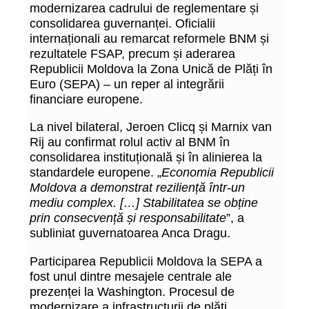
modernizarea cadrului de reglementare și
consolidarea guvernanței. Oficialii
internaționali au remarcat reformele BNM și
rezultatele FSAP, precum și aderarea
Republicii Moldova la Zona Unică de Plăți în
Euro (SEPA) – un reper al integrării
financiare europene.
La nivel bilateral, Jeroen Clicq și Marnix van
Rij au confirmat rolul activ al BNM în
consolidarea instituțională și în alinierea la
standardele europene. „
Economia Republicii
Moldova a demonstrat reziliență într-un
mediu complex. […] Stabilitatea se obține
prin consecvență și responsabilitate
”, a
subliniat guvernatoarea Anca Dragu.
Participarea Republicii Moldova la SEPA a
fost unul dintre mesajele centrale ale
prezenței la Washington. Procesul de
modernizare a infrastructurii de plăți