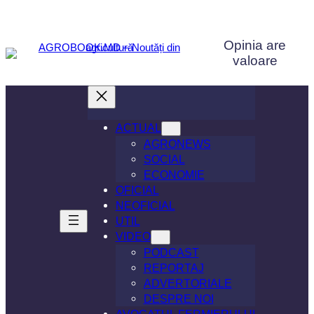
Sari
la
Opinia are
conținut
valoare
ACTUAL
AGRONEWS
SOCIAL
ECONOMIE
OFICIAL
NEOFICIAL
UTIL
VIDEO
PODCAST
REPORTAJ
ADVERTORIALE
DESPRE NOI
AVOCATUL FERMIERULUI