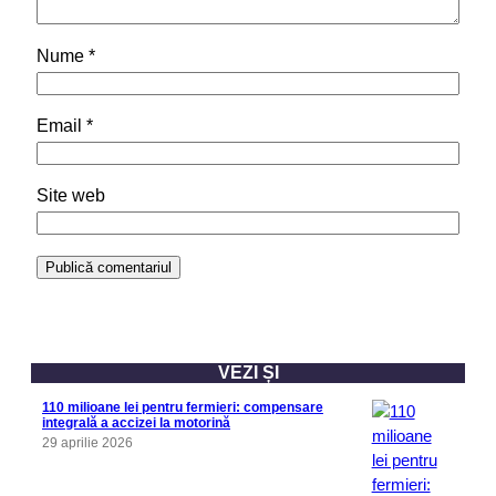
Nume
*
Email
*
Site web
VEZI ȘI
110 milioane lei pentru fermieri: compensare
integrală a accizei la motorină
29 aprilie 2026