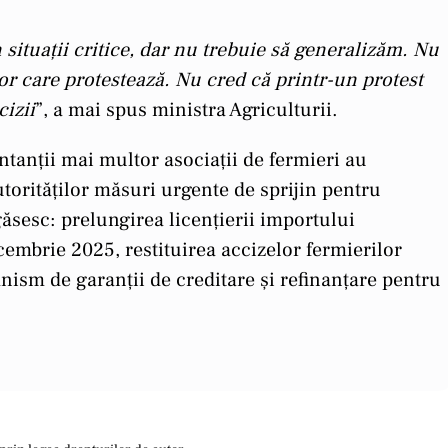
n situații critice, dar nu trebuie să generalizăm. Nu
lor care protestează. Nu cred că printr-un protest
izii
”, a mai spus ministra Agriculturii.
ntanții mai multor asociații de fermieri au
utorităților măsuri urgente de sprijin pentru
găsesc: prelungirea licențierii importului
cembrie 2025, restituirea accizelor fermierilor
ism de garanții de creditare și refinanțare pentru