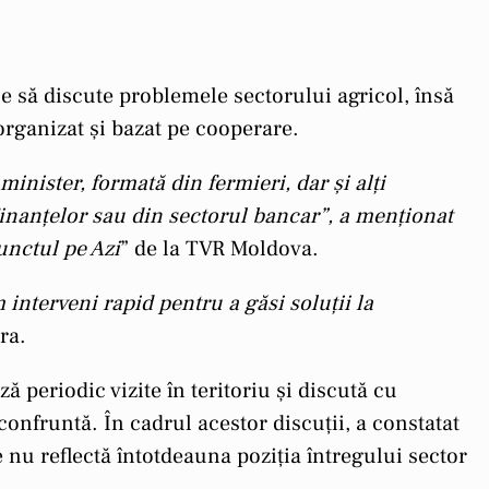
ise să discute problemele sectorului agricol, însă
organizat și bazat pe cooperare.
nister, formată din fermieri, dar și alți
 Finanțelor sau din sectorul bancar”, a menționat
unctul pe Azi
” de la TVR Moldova.
m interveni rapid pentru a găsi soluții la
ra.
 periodic vizite în teritoriu și discută cu
 confruntă. În cadrul acestor discuții, a constatat
 nu reflectă întotdeauna poziția întregului sector