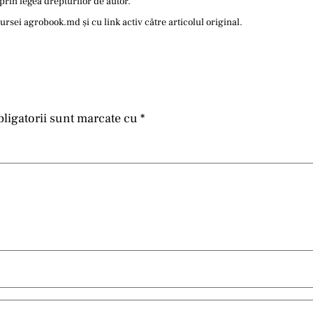
prin legea drepturilor de autor.
sei agrobook.md și cu link activ către articolul original.
ligatorii sunt marcate cu
*