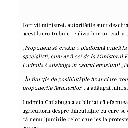
Potrivit ministrei, autoritățile sunt desch
acest lucru trebuie realizat într-un cadru 
„
Propunem să creăm o platformă unică la mi
specialiști, cum ar fi cei de la Ministerul
Ludmila Catlabuga în cadrul emisiunii „P
„
În funcție de posibilitățile financiare, vo
propunerile fermierilor
”, a adăugat minist
Ludmila Catlabuga a subliniat că efectuează
agricultorii despre dificultățile cu care se
că nemulțumirile celor care ies la proteste
agricol.