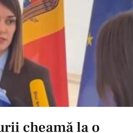
urii cheamă la o