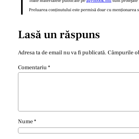
Toate materialele publicate pe
agrobook.md
sunt protejate 
Preluarea conținutului este permisă doar cu menționarea sur
Lasă un răspuns
Adresa ta de email nu va fi publicată.
Câmpurile ob
Comentariu
*
Nume
*