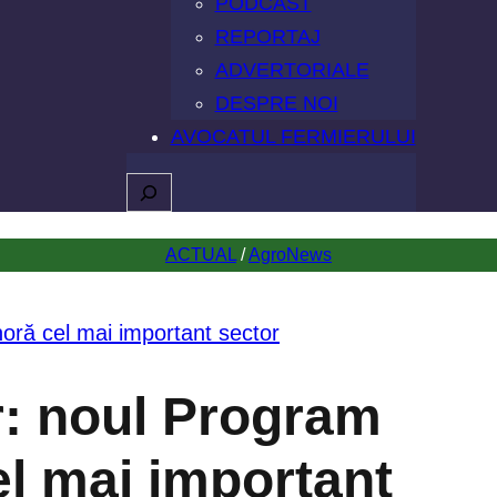
PODCAST
REPORTAJ
ADVERTORIALE
DESPRE NOI
AVOCATUL FERMIERULUI
Caută
ACTUAL
 / 
AgroNews
r: noul Program
el mai important