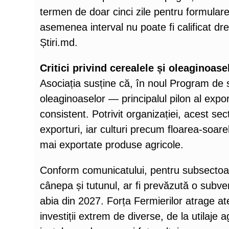
termen de doar cinci zile pentru formular
asemenea interval nu poate fi calificat dr
Știri.md.
Critici privind cerealele și oleaginoase
Asociația susține că, în noul Program de s
oleaginoaselor — principalul pilon al export
consistent. Potrivit organizației, acest se
exporturi, iar culturi precum floarea-soare
mai exportate produse agricole.
Conform comunicatului, pentru subsectoare
cânepa și tutunul, ar fi prevăzută o subven
abia din 2027. Forța Fermierilor atrage 
investiții extrem de diverse, de la utilaje 