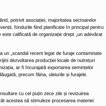
ând, potrivit asociației, majoritatea sectoarelor
nții, fondurile fiind planificate în principal pentru
ste calificată de organizație drept „un adevărat
 la un „scandal recent legat de furaje contaminate
ijini dezvoltarea producției locale de nutrețuri
izația, ar fi încurajată exportarea semințelor
ugată, precum făina, uleiurile și furajele.
sultare cu cel puțin zece zile și revizuirea
ncât acestea să stimuleze procesarea materiei