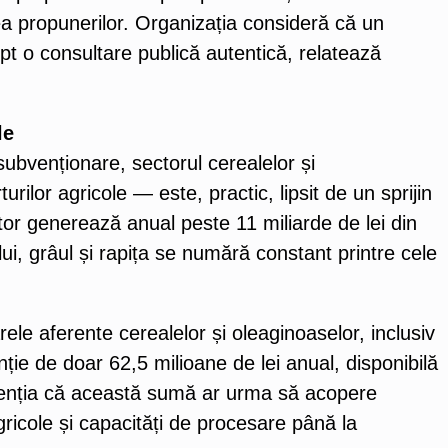
ea propunerilor. Organizația consideră că un
ept o consultare publică autentică, relatează
le
ubvenționare, sectorul cerealelor și
urilor agricole — este, practic, lipsit de un sprijin
ctor generează anual peste 11 miliarde de lei din
lui, grâul și rapița se numără constant printre cele
le aferente cerealelor și oleaginoaselor, inclusiv
ție de doar 62,5 milioane de lei anual, disponibilă
atenția că această sumă ar urma să acopere
agricole și capacități de procesare până la