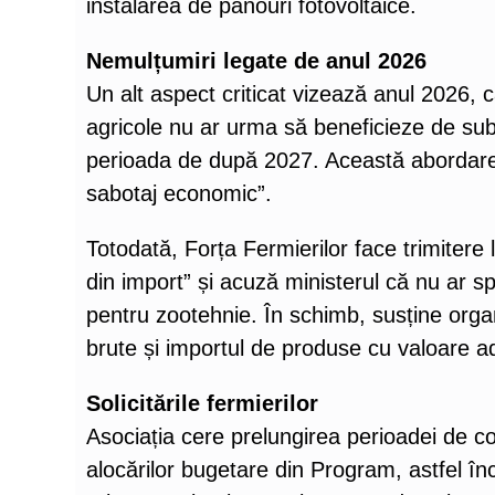
instalarea de panouri fotovoltaice.
Nemulțumiri legate de anul 2026
Un alt aspect criticat vizează anul 2026, c
agricole nu ar urma să beneficieze de subve
perioada de după 2027. Această abordare e
sabotaj economic”.
Totodată, Forța Fermierilor face trimitere
din import” și acuză ministerul că nu ar spr
pentru zootehnie. În schimb, susține organ
brute și importul de produse cu valoare adă
Solicitările fermierilor
Asociația cere prelungirea perioadei de con
alocărilor bugetare din Program, astfel î