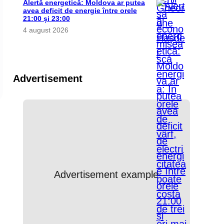
Alertă energetică: Moldova ar putea
avea deficit de energie între orele
21:00 și 23:00
4 august 2026
Advertisement
Advertisement example