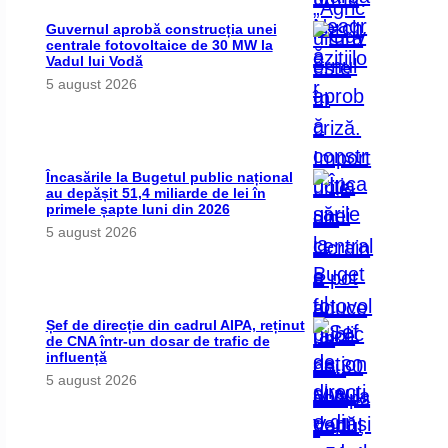
Guvernul aprobă construcția unei
centrale fotovoltaice de 30 MW la
Vadul lui Vodă
5 august 2026
Încasările la Bugetul public național
au depășit 51,4 miliarde de lei în
primele șapte luni din 2026
5 august 2026
Șef de direcție din cadrul AIPA, reținut
de CNA într-un dosar de trafic de
influență
5 august 2026