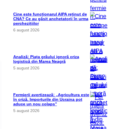
Cine este funcționarul AIPA reținut de
CNA? Ce au găsit anchetatorii în urma
perchezițiilor
6 august 2026
Analiză: Piața grâului ignoră criza
logistică din Marea Neagră
5 august 2026
Fermierii avertizează: „Agricultura este
în criză. Importurile din Ucraina pot
aduce un nou colaps”
5 august 2026