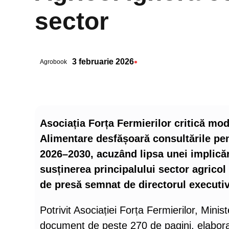
sector
•
3 februarie 2026
Agrobook
Asociația Forța Fermierilor critică modu
Alimentare desfășoară consultările pent
2026–2030, acuzând lipsa unei implicări
susținerea principalului sector agricol
de presă semnat de directorul executiv
Potrivit Asociației Forța Fermierilor, Minis
document de peste 270 de pagini, elabora