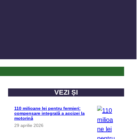
VEZI ȘI
110 milioane lei pentru fermieri:
compensare integrală a accizei la
motorină
29 aprilie 2026