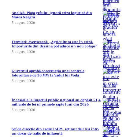
Analiză: Piața grâului ignoră criza logistică din
Marea Neagră
5 august 2026
Fermierii avertizează: „Agricultura este în criză.
Importurile din Ucraina pot aduce un nou colaps”
5 august 2026
Guvernul aprobă construcția unei centrale
fotovoltaice de 30 MW la Vadul lui Vodă
5 august 2026
Încasările la Bugetul public național au depășit 51,4
miliarde de lei în primele șapte luni din 2026
5 august 2026
Șef de direcție din cadrul AIPA, reținut de CNA într-
un dosar de trafic de influență