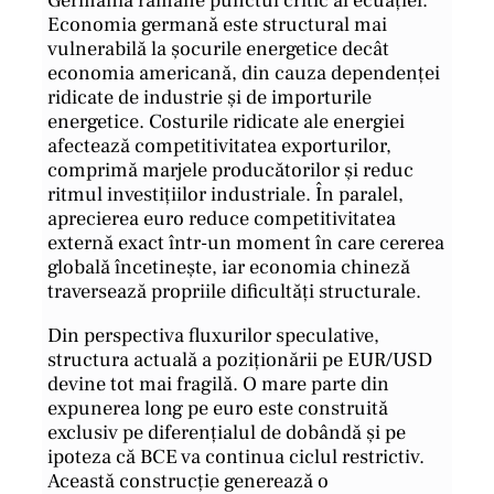
Germania rămâne punctul critic al ecuației.
Economia germană este structural mai
vulnerabilă la șocurile energetice decât
economia americană, din cauza dependenței
ridicate de industrie și de importurile
energetice. Costurile ridicate ale energiei
afectează competitivitatea exporturilor,
comprimă marjele producătorilor și reduc
ritmul investițiilor industriale. În paralel,
aprecierea euro reduce competitivitatea
externă exact într-un moment în care cererea
globală încetinește, iar economia chineză
traversează propriile dificultăți structurale.
Din perspectiva fluxurilor speculative,
structura actuală a poziționării pe EUR/USD
devine tot mai fragilă. O mare parte din
expunerea long pe euro este construită
exclusiv pe diferențialul de dobândă și pe
ipoteza că BCE va continua ciclul restrictiv.
Această construcție generează o