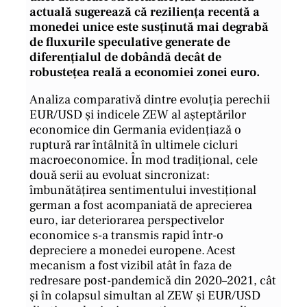
actuală sugerează că reziliența recentă a
monedei unice este susținută mai degrabă
de fluxurile speculative generate de
diferențialul de dobândă decât de
robustețea reală a economiei zonei euro.
Analiza comparativă dintre evoluția perechii
EUR/USD și indicele ZEW al așteptărilor
economice din Germania evidențiază o
ruptură rar întâlnită în ultimele cicluri
macroeconomice. În mod tradițional, cele
două serii au evoluat sincronizat:
îmbunătățirea sentimentului investițional
german a fost acompaniată de aprecierea
euro, iar deteriorarea perspectivelor
economice s-a transmis rapid într-o
depreciere a monedei europene. Acest
mecanism a fost vizibil atât în faza de
redresare post-pandemică din 2020–2021, cât
și în colapsul simultan al ZEW și EUR/USD