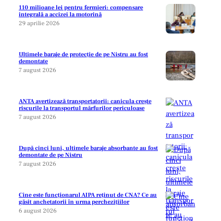
110 milioane lei pentru fermieri: compensare
integrală a accizei la motorină
29 aprilie 2026
Ultimele baraje de protecție de pe Nistru au fost
demontate
7 august 2026
ANTA avertizează transportatorii: canicula crește
riscurile la transportul mărfurilor periculoase
7 august 2026
După cinci luni, ultimele baraje absorbante au fost
demontate de pe Nistru
7 august 2026
Cine este funcționarul AIPA reținut de CNA? Ce au
găsit anchetatorii în urma perchezițiilor
6 august 2026