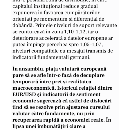
capitalul instituțional reduce gradual
expunerea în favoarea cumpărătorilor
orientați pe momentum și diferențial de
dobândă. Primele niveluri de suport relevante
se conturează în zona 1,10–1,12, iar o
deteriorare accelerată a datelor europene ar
putea împinge perechea spre 1,05–1,07,
niveluri compatibile cu mesajul transmis de
indicatorii fundamentali germani.
În ansamblu, piața valutară europeană
pare să se afle într-o fază de decuplare
temporară între preț și realitatea
macroeconomică. Istoricul relației dintre
EUR/USD și indicatorii de sentiment
economic sugerează că astfel de dislocări
tind să se rezolve prin ajustarea cursului
valutar către fundamente, nu prin
recuperarea rapidă a economiei reale. În
lipsa unei îmbunătățiri clare a