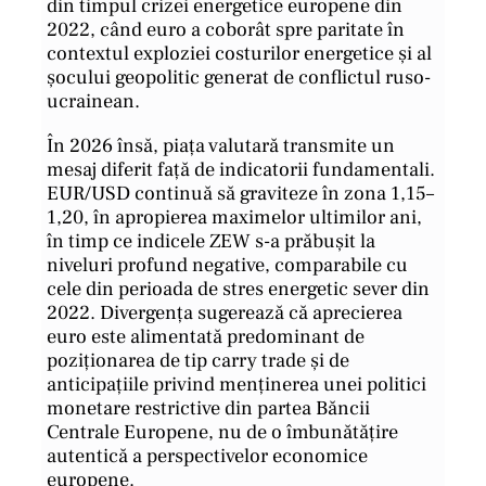
din timpul crizei energetice europene din
2022, când euro a coborât spre paritate în
contextul exploziei costurilor energetice și al
șocului geopolitic generat de conflictul ruso-
ucrainean.
În 2026 însă, piața valutară transmite un
mesaj diferit față de indicatorii fundamentali.
EUR/USD continuă să graviteze în zona 1,15–
1,20, în apropierea maximelor ultimilor ani,
în timp ce indicele ZEW s-a prăbușit la
niveluri profund negative, comparabile cu
cele din perioada de stres energetic sever din
2022. Divergența sugerează că aprecierea
euro este alimentată predominant de
poziționarea de tip carry trade și de
anticipațiile privind menținerea unei politici
monetare restrictive din partea Băncii
Centrale Europene, nu de o îmbunătățire
autentică a perspectivelor economice
europene.