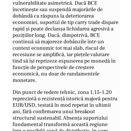
vulnerabilitate asimetrică. Dacă BCE
încetinește sau suspendă majorările de
dobândă ca răspuns la deteriorarea
economiei, suportul de tip carry trade dispare
rapid și poate declanșa lichidarea agresivă a
pozițiilor long. Dacă, dimpotrivă, BCE
continuă să majoreze dobânzile într-un
context economic tot mai slab, riscul de
recesiune se amplifică, iar piețele valutare
tind să își reprizeze expunerea pe monedă în
funcție de perspectivele de creștere
economică, nu doar de randamentele
monetare.
Din punct de vedere tehnic, zona 1,15–1,20
reprezintă o rezistență istorică majoră pentru
EUR/USD, testată în mod repetat în ultimii
ani, fără confirmarea unui breakout
structural sustenabil. Absența suportului
fundamental transformă această regiune
într-o posibilă zonă de distribuție, în care