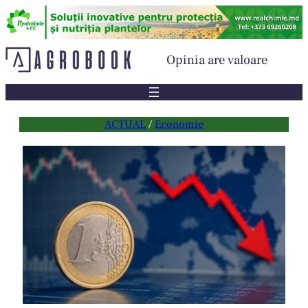
Sari
la
conținut
Opinia are valoare
ACTUAL
 / 
Economie