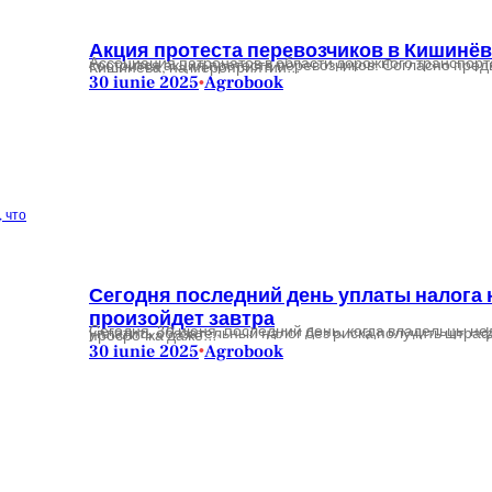
Акция протеста перевозчиков в Кишинёв
Ассоциация патронатов в области дорожного транспорта (APOTA) сообщила, что в среду, 9 июля 2025 года, состоится акция протеста перевозчиков. Согласно предварительному заявлению, переданному мэрии Кишинёва, на мероприятии…
30 iunie 2025
Agrobook
•
Сегодня последний день уплаты налога 
произойдет завтра
Сегодня, 30 июня, последний день, когда владельцы недвижимости и земельных участков в Молдове могут уплатить обязательный налог без риска получить штраф. Государственная налоговая служба напоминает: просрочка даже…
30 iunie 2025
Agrobook
•