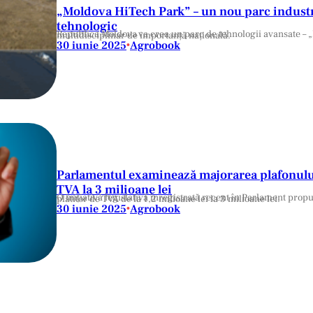
„Moldova HiTech Park” – un nou parc industri
tehnologic
Republica Moldova va crea un parc de tehnologii avansate – „Moldova HiTech Park”, conceput ca un hub multidisciplinar de importanță națională.
30 iunie 2025
Agrobook
•
Parlamentul examinează majorarea plafonului 
TVA la 3 milioane lei
O inițiativă legislativă înregistrată recent în Parlament propune majorarea plafonului de înregistrare obligatorie ca plătitor de TVA de la 1,2 milioane lei la 3 milioane lei.
30 iunie 2025
Agrobook
•