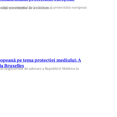
vă strategică destinată consolidării capacității autorităților de a combate…
opeană pe tema protecției mediului: A
la Bruxelles