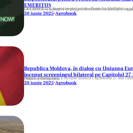
EMERITUS
La 1 iulie 2025, Inspectoratul pentru Protecția Mediului va găzdui evenimentul de închidere al proiectului european EMERITUS, o inițiati
30 iunie 2025
Agrobook
•
Republica Moldova, în dialog cu Uniunea Eur
început screeningul bilateral pe Capitolul 27 
Astăzi, la Bruxelles, a început analiza Capitolului 27 din cadrul negocierilor de aderare a Republicii Moldova la Uniunea Europeană
30 iunie 2025
Agrobook
•