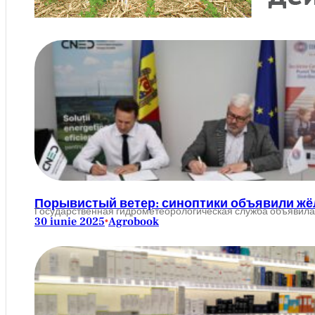
Порывистый ветер: синоптики объявили жё
Государственная гидрометеорологическая служба объявила 
30 iunie 2025
Agrobook
•