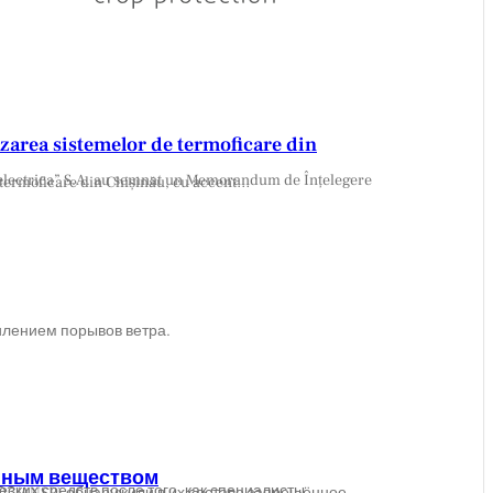
area sistemelor de termoficare din
ona modernizarea sistemului centralizat de termoficare din Chișinău, cu accent…
илением порывов ветра.
енным веществом