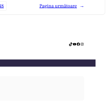
48
Pagina următoare
→
TikTok
YouTube
Facebook
Instagram