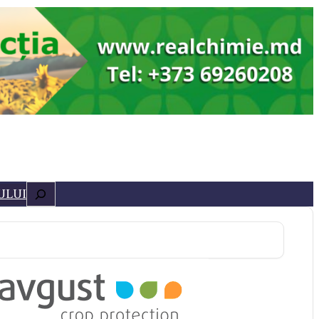
Caută
ULUI