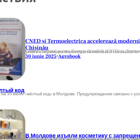
CNED și Termoelectrica accelerează moderniz
Chișinău
Centrul Național pentru Energie Durabilă (CNED) și „Termoelectrica” S.A. au semnat un Memorandum de Înțelegere pentru a impulsi
30 iunie 2025
Agrobook
•
лтый код
на 30 июня «жёлтый код» в Молдове. Предупреждение связано с ус
В Молдове изъяли косметику с запрещ