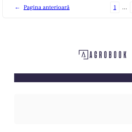
←
Pagina anterioară
1
…