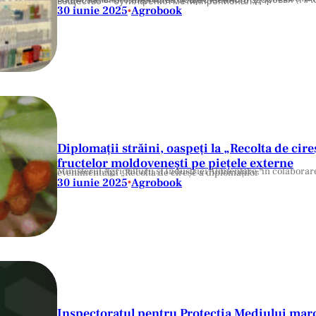
В Республике Молдова из продажи изъяли ряд косметических средств после того, как специалисты Национального агентства общественного здоровья (НАОЗ/ANSP) обнаружили в их составе запрещённое вещество — бутилфенил метилпропионал…
30 iunie 2025
Agrobook
•
Diplomații străini, oaspeți la „Recolta de ci
fructelor moldovenești pe piețele externe
Ministerul Agriculturii și Industriei Alimentare, în colaborare cu Ministerul Afacerilor Externe, a lansat prima ediție a evenimentului „Recolta de cireșe a diplomaților”
30 iunie 2025
Agrobook
•
Inspectoratul pentru Protecția Mediului mar