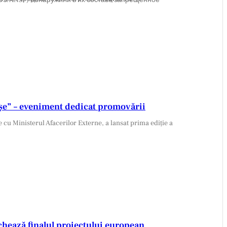
reșe” – eveniment dedicat promovării
chează finalul proiectului european