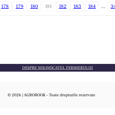
178
179
180
181
182
183
184
…
3
DESPRE NOI
AVOCATUL FERMIERULUI
© 2026 | AGROBOOK – Toate drepturile rezervate