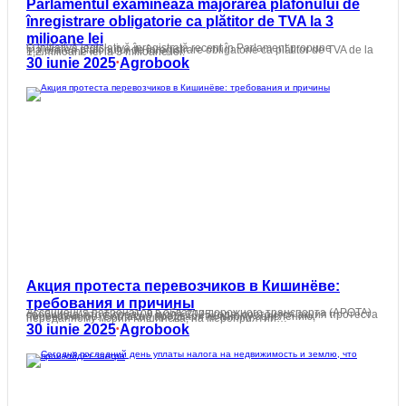
Parlamentul examinează majorarea plafonului de
înregistrare obligatorie ca plătitor de TVA la 3
milioane lei
O inițiativă legislativă înregistrată recent în Parlament propune majorarea plafonului de înregistrare obligatorie ca plătitor de TVA de la 1,2 milioane lei la 3 milioane lei.
30 iunie 2025
Agrobook
•
Акция протеста перевозчиков в Кишинёве:
требования и причины
Ассоциация патронатов в области дорожного транспорта (APOTA) сообщила, что в среду, 9 июля 2025 года, состоится акция протеста перевозчиков. Согласно предварительному заявлению, переданному мэрии Кишинёва, на мероприятии…
30 iunie 2025
Agrobook
•