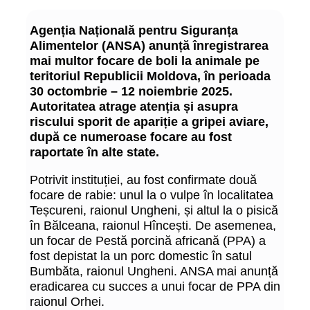
Agenția Națională pentru Siguranța
Alimentelor (ANSA) anunță înregistrarea
mai multor focare de boli la animale pe
teritoriul Republicii Moldova, în perioada
30 octombrie – 12 noiembrie 2025.
Autoritatea atrage atenția și asupra
riscului sporit de apariție a gripei aviare,
după ce numeroase focare au fost
raportate în alte state.
Potrivit instituției, au fost confirmate două
focare de rabie: unul la o vulpe în localitatea
Teșcureni, raionul Ungheni, și altul la o pisică
în Bălceana, raionul Hîncești. De asemenea,
un focar de Pestă porcină africană (PPA) a
fost depistat la un porc domestic în satul
Bumbăta, raionul Ungheni. ANSA mai anunță
eradicarea cu succes a unui focar de PPA din
raionul Orhei.