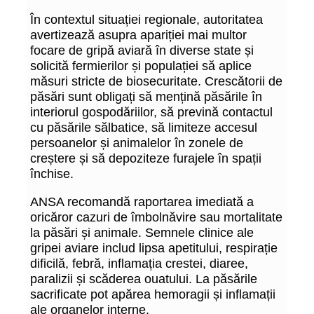
În contextul situației regionale, autoritatea
avertizează asupra apariției mai multor
focare de gripă aviară în diverse state și
solicită fermierilor și populației să aplice
măsuri stricte de biosecuritate. Crescătorii de
păsări sunt obligați să mențină păsările în
interiorul gospodăriilor, să prevină contactul
cu păsările sălbatice, să limiteze accesul
persoanelor și animalelor în zonele de
creștere și să depoziteze furajele în spații
închise.
ANSA recomandă raportarea imediată a
oricăror cazuri de îmbolnăvire sau mortalitate
la păsări și animale. Semnele clinice ale
gripei aviare includ lipsa apetitului, respirație
dificilă, febră, inflamația crestei, diaree,
paralizii și scăderea ouatului. La păsările
sacrificate pot apărea hemoragii și inflamații
ale organelor interne.