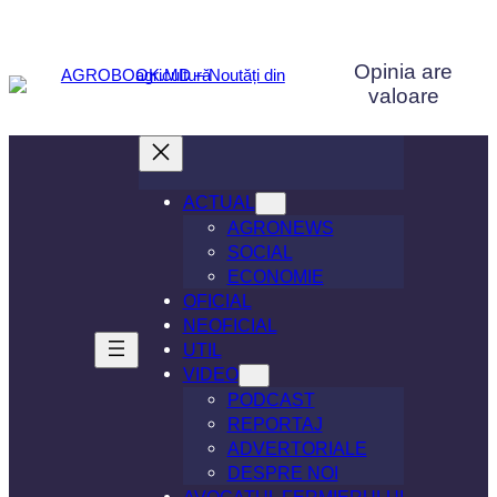
Sari
la
Opinia are
conținut
valoare
ACTUAL
AGRONEWS
SOCIAL
ECONOMIE
OFICIAL
NEOFICIAL
UTIL
VIDEO
PODCAST
REPORTAJ
ADVERTORIALE
DESPRE NOI
AVOCATUL FERMIERULUI