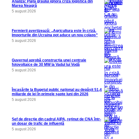
Analiză: Piața grâului ignoră criza logistică din
Marea Neagră
5 august 2026
Fermierii avertizează: „Agricultura este în criză.
Importurile din Ucraina pot aduce un nou colaps”
5 august 2026
Guvernul aprobă construcția unei centrale
fotovoltaice de 30 MW la Vadul lui Vodă
5 august 2026
Încasările la Bugetul public național au depășit 51,4
miliarde de lei în primele șapte luni din 2026
5 august 2026
Șef de direcție din cadrul AIPA, reținut de CNA într-
un dosar de trafic de influență
5 august 2026