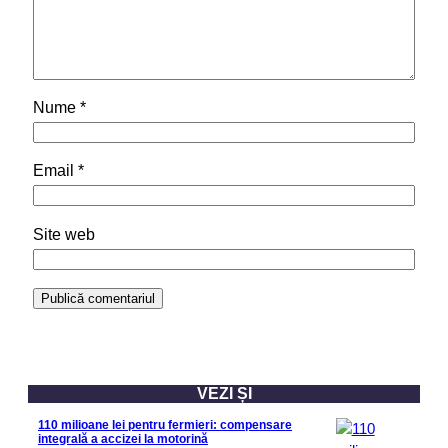
Nume
*
Email
*
Site web
VEZI ȘI
110 milioane lei pentru fermieri: compensare
integrală a accizei la motorină