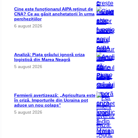
Cine este funcționarul AIPA reținut de
CNA? Ce au găsit anchetatorii în urma
perchezițiilor
6 august 2026
Analiză: Piața grâului ignoră criza
logistică din Marea Neagră
5 august 2026
Fermierii avertizează: „Agricultura este
în criză. Importurile din Ucraina pot
aduce un nou colaps”
5 august 2026