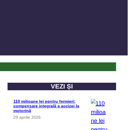
VEZI ȘI
110 milioane lei pentru fermieri:
compensare integrală a accizei la
motorină
29 aprilie 2026