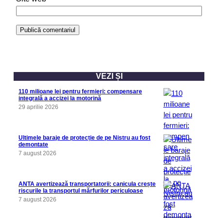
VEZI ȘI
110 milioane lei pentru fermieri: compensare
integrală a accizei la motorină
29 aprilie 2026
Ultimele baraje de protecție de pe Nistru au fost
demontate
7 august 2026
ANTA avertizează transportatorii: canicula crește
riscurile la transportul mărfurilor periculoase
7 august 2026