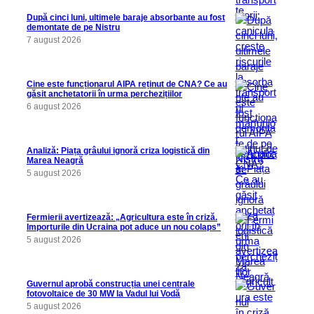
După cinci luni, ultimele baraje absorbante au fost
demontate de pe Nistru
7 august 2026
Cine este funcționarul AIPA reținut de CNA? Ce au
găsit anchetatorii în urma perchezițiilor
6 august 2026
Analiză: Piața grâului ignoră criza logistică din
Marea Neagră
5 august 2026
Fermierii avertizează: „Agricultura este în criză.
Importurile din Ucraina pot aduce un nou colaps”
5 august 2026
Guvernul aprobă construcția unei centrale
fotovoltaice de 30 MW la Vadul lui Vodă
5 august 2026