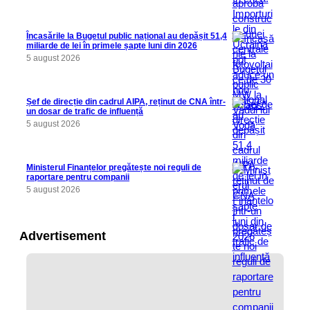
Încasările la Bugetul public național au depășit 51,4
miliarde de lei în primele șapte luni din 2026
5 august 2026
Șef de direcție din cadrul AIPA, reținut de CNA într-
un dosar de trafic de influență
5 august 2026
Ministerul Finanțelor pregătește noi reguli de
raportare pentru companii
5 august 2026
Advertisement