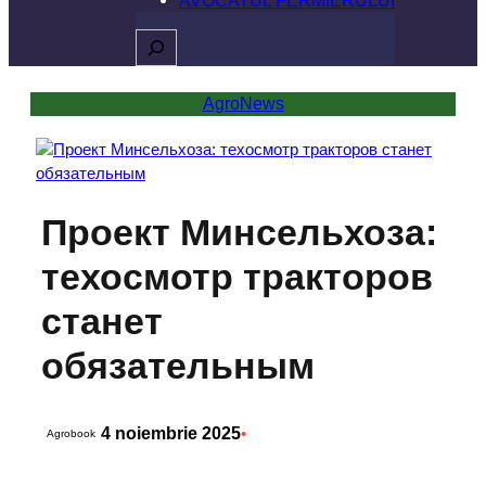
Caută
AgroNews
Проект Минсельхоза:
техосмотр тракторов
станет
обязательным
4 noiembrie 2025
•
Agrobook