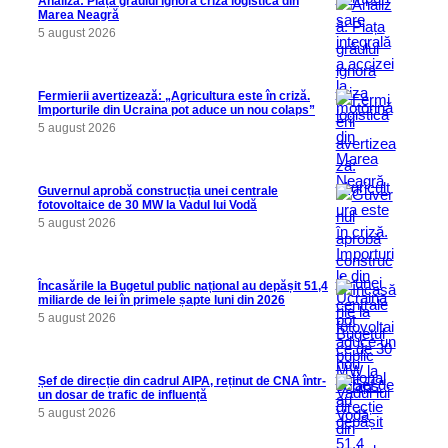
Analiză: Piața grâului ignoră criza logistică din
Marea Neagră
5 august 2026
Fermierii avertizează: „Agricultura este în criză.
Importurile din Ucraina pot aduce un nou colaps”
5 august 2026
Guvernul aprobă construcția unei centrale
fotovoltaice de 30 MW la Vadul lui Vodă
5 august 2026
Încasările la Bugetul public național au depășit 51,4
miliarde de lei în primele șapte luni din 2026
5 august 2026
Șef de direcție din cadrul AIPA, reținut de CNA într-
un dosar de trafic de influență
5 august 2026