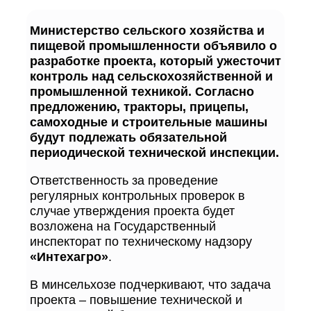
Министерство сельского хозяйства и
пищевой промышленности объявило о
разработке проекта, который ужесточит
контроль над сельскохозяйственной и
промышленной техникой. Согласно
предложению, тракторы, прицепы,
самоходные и строительные машины
будут подлежать обязательной
периодической технической инспекции.
Ответственность за проведение
регулярных контрольных проверок в
случае утверждения проекта будет
возложена на Государственный
инспекторат по техническому надзору
«Интехагро»
.
В минсельхозе подчеркивают, что задача
проекта – повышение технической и