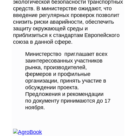
экологической безопасности транспортных
средств. В министерстве ожидают, что
введение регулярных проверок позволит
снизить риски аварийности, обеспечить
защиту окружающей среды и
приблизиться к стандартам Европейского
союза в данной сфере.
Министерство приглашает всех
заинтересованных участников
рынка, производителей,
фермеров и профильные
организации, принять участие в
обсуждении проекта.
Предложения и рекомендации
по документу принимаются до 17
ноября.