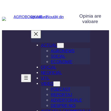
Sari
la
Opinia are
conținut
valoare
ACTUAL
AGRONEWS
SOCIAL
ECONOMIE
OFICIAL
NEOFICIAL
UTIL
VIDEO
PODCAST
REPORTAJ
ADVERTORIALE
DESPRE NOI
AVOCATUL FERMIERULUI