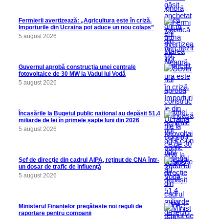
Fermierii avertizează: „Agricultura este în criză.
Importurile din Ucraina pot aduce un nou colaps”
5 august 2026
Guvernul aprobă construcția unei centrale
fotovoltaice de 30 MW la Vadul lui Vodă
5 august 2026
Încasările la Bugetul public național au depășit 51,4
miliarde de lei în primele șapte luni din 2026
5 august 2026
Șef de direcție din cadrul AIPA, reținut de CNA într-
un dosar de trafic de influență
5 august 2026
Ministerul Finanțelor pregătește noi reguli de
raportare pentru companii