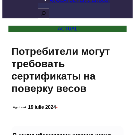
Caută
ACTUAL
Потребители могут
требовать
сертификаты на
поверку весов
19 iulie 2024
•
Agrobook
В целях обеспечения правильности