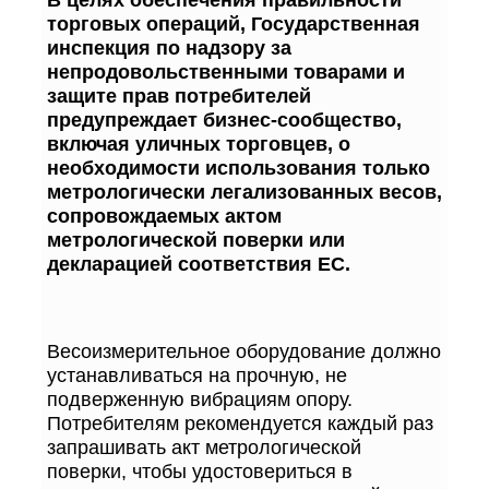
торговых операций, Государственная
инспекция по надзору за
непродовольственными товарами и
защите прав потребителей
предупреждает бизнес-сообщество,
включая уличных торговцев, о
необходимости использования только
метрологически легализованных весов,
сопровождаемых актом
метрологической поверки или
декларацией соответствия ЕС.
Весоизмерительное оборудование должно
устанавливаться на прочную, не
подверженную вибрациям опору.
Потребителям рекомендуется каждый раз
запрашивать акт метрологической
поверки, чтобы удостовериться в