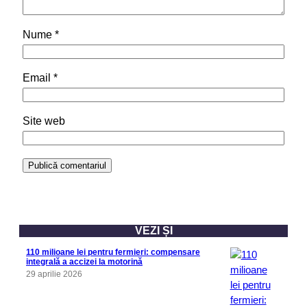
Nume
*
Email
*
Site web
VEZI ȘI
110 milioane lei pentru fermieri: compensare
integrală a accizei la motorină
29 aprilie 2026