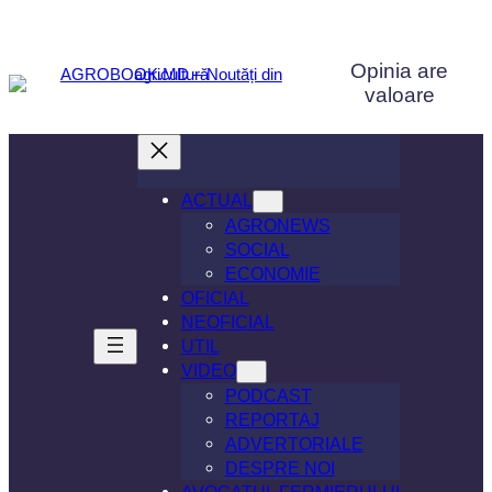
Sari
la
Opinia are
conținut
valoare
ACTUAL
AGRONEWS
SOCIAL
ECONOMIE
OFICIAL
NEOFICIAL
UTIL
VIDEO
PODCAST
REPORTAJ
ADVERTORIALE
DESPRE NOI
AVOCATUL FERMIERULUI