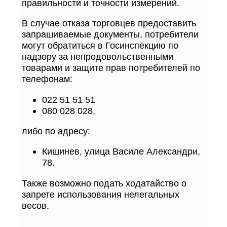
правильности и точности измерений.
В случае отказа торговцев предоставить
запрашиваемые документы, потребители
могут обратиться в Госинспекцию по
надзору за непродовольственными
товарами и защите прав потребителей по
телефонам:
022 51 51 51
080 028 028,
либо по адресу:
Кишинев, улица Василе Александри,
78.
Также возможно подать ходатайство о
запрете использования нелегальных
весов.