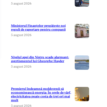
5 august 2026
Ministerul Finanțelor pregătește noi
reguli de raportare pentru companii
5 august 2026
Nivelul apei din Nistru scade alarmant:
avertismentul lui Gheorghe Hașder
5 august 2026
Premierul îndeamnă moldovenii să
economisească energia: În orele de vârf,
electricitatea poate costa de trei ori mai
mult
5 august 2026