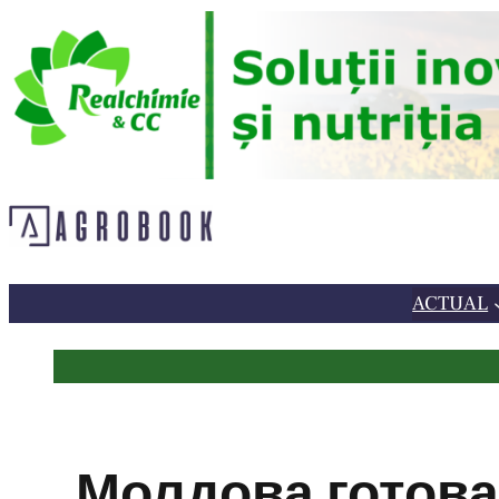
Sari
la
conținut
ACTUAL
Молдова готова