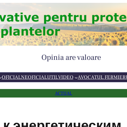
Opinia are valoare
OFICIAL
NEOFICIAL
UTIL
VIDEO
AVOCATUL FERMIER
ACTUAL
 к энергетическим