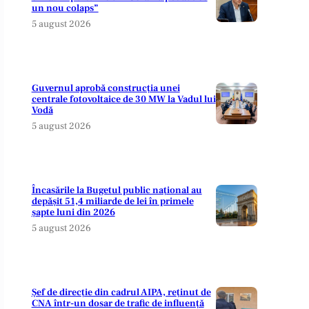
un nou colaps”
5 august 2026
Guvernul aprobă construcția unei
centrale fotovoltaice de 30 MW la Vadul lui
Vodă
5 august 2026
Încasările la Bugetul public național au
depășit 51,4 miliarde de lei în primele
șapte luni din 2026
5 august 2026
Șef de direcție din cadrul AIPA, reținut de
CNA într-un dosar de trafic de influență