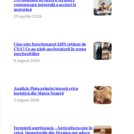
110 milioane lei pentru fermieri:
compensare integrală a accizei la
motorină
29 aprilie 2026
Cine este funcționarul AIPA reținut de
CNA? Ce au găsit anchetatorii în urma
perchezițiilor
6 august 2026
Analiză: Piața grâului ignoră criza
logistică din Marea Neagră
5 august 2026
Fermierii avertizează: „Agricultura este în
criză. Importurile din Ucraina pot aduce