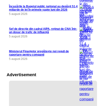
Încasările la Bugetul public național au depășit 51,4
miliarde de lei în primele șapte luni din 2026
5 august 2026
Șef de direcție din cadrul AIPA, reținut de CNA într-
un dosar de trafic de influență
5 august 2026
Ministerul Finanțelor pregătește noi reguli de
raportare pentru companii
5 august 2026
Advertisement