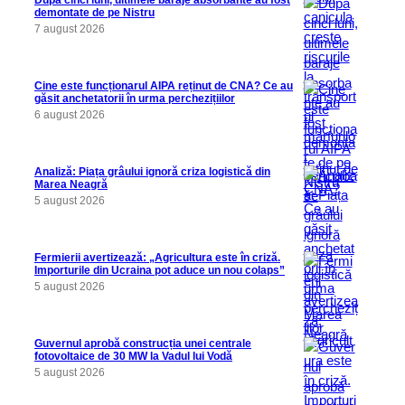
După cinci luni, ultimele baraje absorbante au fost
demontate de pe Nistru
7 august 2026
Cine este funcționarul AIPA reținut de CNA? Ce au
găsit anchetatorii în urma perchezițiilor
6 august 2026
Analiză: Piața grâului ignoră criza logistică din
Marea Neagră
5 august 2026
Fermierii avertizează: „Agricultura este în criză.
Importurile din Ucraina pot aduce un nou colaps”
5 august 2026
Guvernul aprobă construcția unei centrale
fotovoltaice de 30 MW la Vadul lui Vodă
5 august 2026