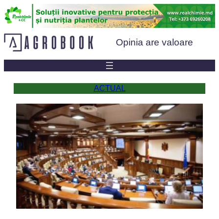
Sari
la
conținut
Opinia are valoare
ACTUAL