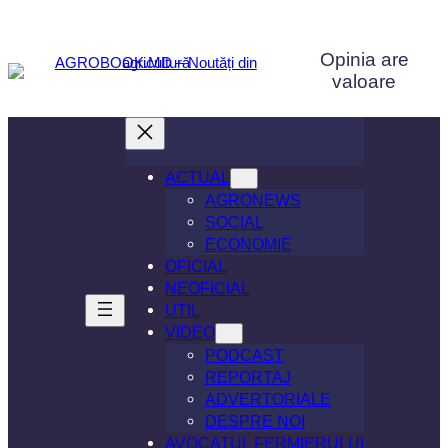
Sari
la
Opinia are
conținut
valoare
ACTUAL
AGRONEWS
SOCIAL
ECONOMIE
OFICIAL
NEOFICIAL
UTIL
VIDEO
PODCAST
REPORTAJ
ADVERTORIALE
DESPRE NOI
AVOCATUL FERMIERULUI