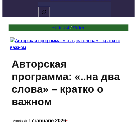
Caută
Podcast
 / 
Video
Авторская
программа: «..на два
слова» – кратко о
важном
17 ianuarie 2026
•
Agrobook