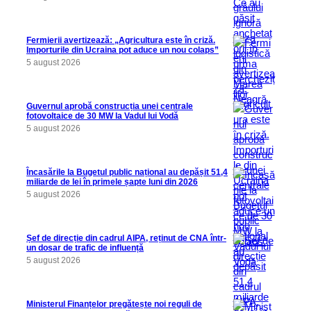
Fermierii avertizează: „Agricultura este în criză.
Importurile din Ucraina pot aduce un nou colaps”
5 august 2026
Guvernul aprobă construcția unei centrale
fotovoltaice de 30 MW la Vadul lui Vodă
5 august 2026
Încasările la Bugetul public național au depășit 51,4
miliarde de lei în primele șapte luni din 2026
5 august 2026
Șef de direcție din cadrul AIPA, reținut de CNA într-
un dosar de trafic de influență
5 august 2026
Ministerul Finanțelor pregătește noi reguli de