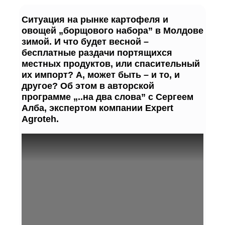
Ситуация на рынке картофеля и
овощей „борщового набора” в Молдове
зимой. И что будет весной –
бесплатные раздачи портящихся
местных продуктов, или спасительный
их импорт? А, может быть – и то, и
другое? Об этом в авторской
программе „..на два слова” с Сергеем
Алба, экспертом компании Expert
Agroteh.