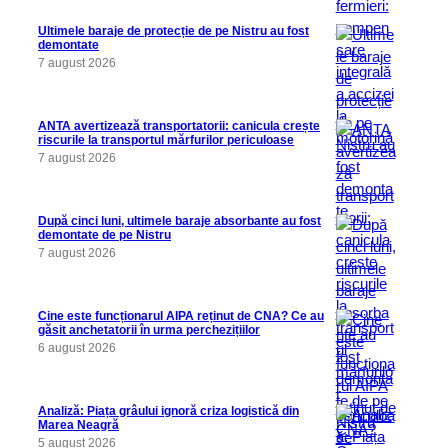
Ultimele baraje de protecție de pe Nistru au fost
demontate
7 august 2026
ANTA avertizează transportatorii: canicula crește
riscurile la transportul mărfurilor periculoase
7 august 2026
După cinci luni, ultimele baraje absorbante au fost
demontate de pe Nistru
7 august 2026
Cine este funcționarul AIPA reținut de CNA? Ce au
găsit anchetatorii în urma perchezițiilor
6 august 2026
Analiză: Piața grâului ignoră criza logistică din
Marea Neagră
5 august 2026