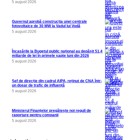
5 august 2026
Guvernul aprobă construcția unei centrale
fotovoltaice de 30 MW la Vadul lui Vodă
5 august 2026
Încasările la Bugetul public național au depășit 51,4
miliarde de lei în primele șapte luni din 2026
5 august 2026
Șef de direcție din cadrul AIPA, reținut de CNA într-
un dosar de trafic de influență
5 august 2026
Ministerul Finanțelor pregătește noi reguli de
raportare pentru companii
5 august 2026