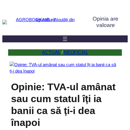
Sari
la
Opinia are
conținut
valoare
ACTUAL
 / 
NEOFICIAL
Opinie: TVA-ul amânat
sau cum statul îți ia
banii ca să ți-i dea
înapoi