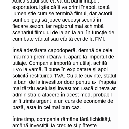
Adică statul știe că va da banii înapoi,
exportatorul știe că îi va primi înapoi, toată
lumea știe cum se termină filmul, dar actorii
sunt obligați să joace aceeași scenă în
fiecare sezon, iar regizorul mai schimbă
scenariul filmului de la an la an, în funcție de
cum bate vântul sau cântă cei de la FMI.
Însă adevărata capodoperă, demnă de cele
mai mari premii Darwin, apare la importul de
utilaje. Compania importă un utilaj, achită
TVA la vamă, îl pune în exploatare și apoi
solicită restituirea TVA. Cu alte cuvinte, statul
ia bani de la investitor doar pentru a-i înapoia
mai târziu aceluiași investitor. Dacă cineva ar
administra o afacere în acest mod, probabil
ar fi trimis urgent la un curs de economie de
bază, asta în cel mai bun caz.
Între timp, compania rămâne fără lichidități,
amână investiții, ia credite și plătește