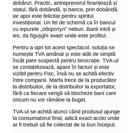
dobânzi. Practic, antreprenorul finanțează și
statul, fără dobândă, și banca, prin dobândă,
iar apoi este felicitat pentru spiritul
investițional. Un fel de schemă ca în bancul
cu iepurele „оборотул” nebun. Banii intră și
ies, da figușghi знает unde este profitul.
Pentru a opri tot acest spectacol, soluția se
numește TVA amânat și este atât de simplă
încât pare suspectă pentru birocrație. TVA-ul
se contabilizează, apare în facturi și este
vizibil pentru Fisc, însă nu se achită efectiv
între companii. Marfa trece de la producător
la distribuitor, de la distribuitor la exportator,
fără ca fiecare verigă să blocheze bani care
oricum nu vor rămâne la buget.
TVA-ul se achită atunci când produsul ajunge
la consumatorul final, adică exact acolo unde
ar fi trebuit să fie colectat de la bun început.