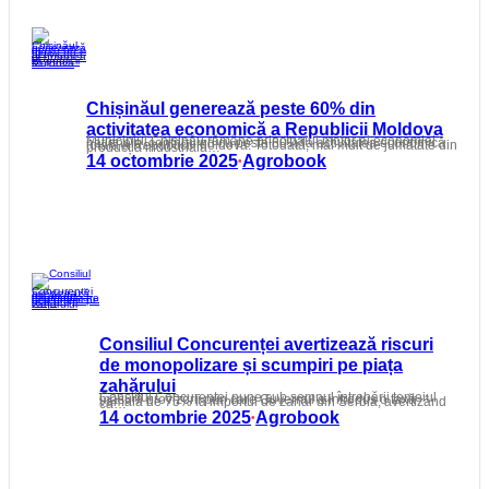
Chișinăul generează peste 60% din
activitatea economică a Republicii Moldova
Municipiul Chișinău rămâne principalul motor al economiei naționale, contribuind cu peste 60% la activitatea economică totală a Republicii Moldova. Totodată, mai mult de jumătate din producția industrială…
14 octombrie 2025
Agrobook
•
Consiliul Concurenței avertizează riscuri
de monopolizare și scumpiri pe piața
zahărului
Consiliul Concurenței pune sub semnul întrebării temeiul măsurii provizorii prin care Guvernul a introdus o taxă vamală de 75% la importul de zahăr din Serbia, avertizând că…
14 octombrie 2025
Agrobook
•