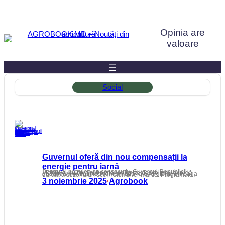
Sari
la
Opinia are
conținut
valoare
Social
Guvernul oferă din nou compensații la
energie pentru iarnă
Pentru al patrulea an consecutiv, Guvernul Republicii Moldova, cu sprijinul partenerilor de dezvoltare, acordă gospodăriilor casnice compensații la energie pe întreaga durată a sezonului rece, noiembrie–martie. Programul…
3 noiembrie 2025
Agrobook
•