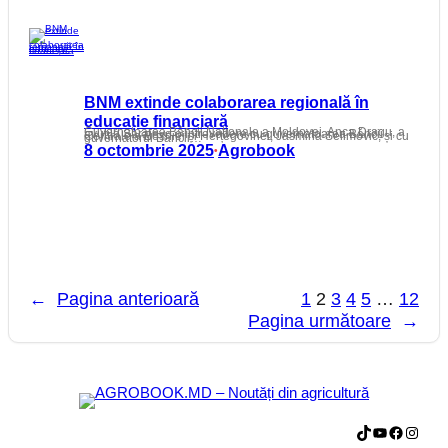
BNM extinde colaborarea regională în
educație financiară
Guvernatoarea Băncii Naționale a Moldovei, Anca Dragu, a avut la Sarajevo o întrevedere cu guvernatoarea Băncii Centrale a Bosniei și Herțegovinei, Jasmina Selimović, și cu guvernatorul Băncii…
8 octombrie 2025
Agrobook
•
←
Pagina anterioară
1
2
3
4
5
…
12
Pagina următoare
→
TikTok
YouTube
Facebook
Instagram