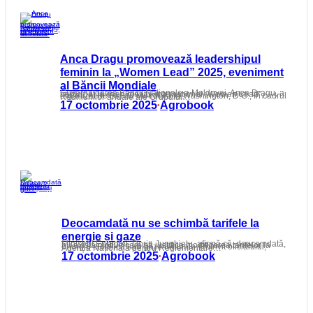
Anca Dragu promovează leadershipul
feminin la „Women Lead” 2025, eveniment
al Băncii Mondiale
Guvernatoarea Băncii Naționale a Moldovei, Anca Dragu, a participat la evenimentul internațional „Women Lead”, organizat de Banca Mondială la Washington, D.C., în cadrul Reuniunilor anuale ale Grupului…
17 octombrie 2025
Agrobook
•
Deocamdată nu se schimbă tarifele la
energie și gaze
Ministrul Energiei, Dorin Junghietu, afirmă că, deocamdată, nu există motive care să justifice modificarea tarifelor la energie electrică sau gaze naturale. Potrivit oficialului, Agenția Națională pentru Reglementare…
17 octombrie 2025
Agrobook
•