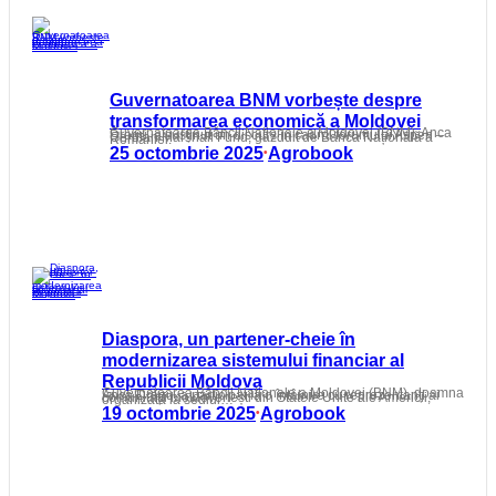
Guvernatoarea BNM vorbește despre
transformarea economică a Moldovei
Guvernatoarea Băncii Naționale a Moldovei (BNM), Anca Dragu, a susținut un discurs în cadrul forumului Aspen – German Marshall Fund, găzduit de Banca Națională a României.
25 octombrie 2025
Agrobook
•
Diaspora, un partener-cheie în
modernizarea sistemului financiar al
Republicii Moldova
Guvernatoarea Băncii Naționale a Moldovei (BNM), doamna Anca Dragu, a participat la o întâlnire cu reprezentanți ai comunității moldovenești din Statele Unite ale Americii, organizată la sediul…
19 octombrie 2025
Agrobook
•