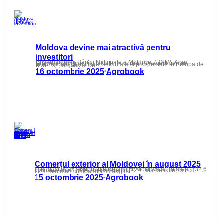
Moldova devine mai atractivă pentru
investitori
Guvernatoarea Băncii Naționale a Moldovei (BNM), Anca Dragu, a participat, în calitate de vorbitor, la evenimentul internațional „Stabilitate, securitate și prosperitate în Europa de Sud-Est”, organizat de…
16 octombrie 2025
Agrobook
•
Comerțul exterior al Moldovei în august 2025
În august 2025, exporturile Republicii Moldova au totalizat 332,6 milioane dolari SUA, în scădere cu 4,2% față de iulie, dar cu 22% mai mari comparativ cu august…
15 octombrie 2025
Agrobook
•