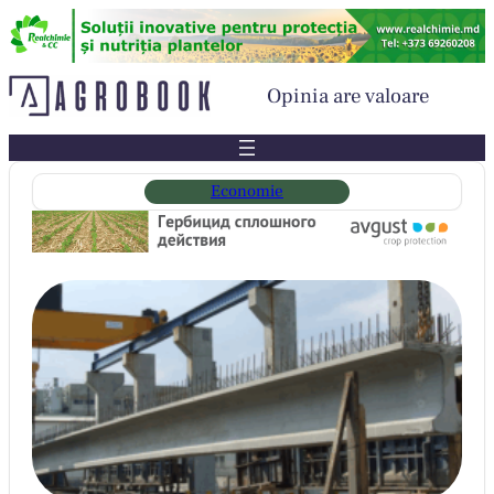
Sari
la
conținut
Opinia are valoare
Economie