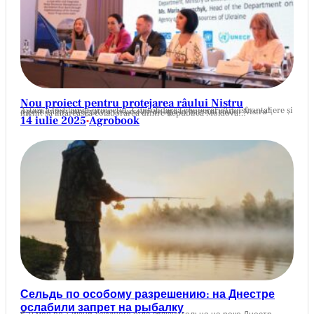
Nou proiect pentru protejarea râului Nistru
Astăzi a fost lansat proiectul „Consolidarea cooperării transfrontaliere și a gestionării integrate a resurselor de apă în bazinul râului Nistru”, menit să întărească colaborarea dintre Republica Moldova…
14 iulie 2025
Agrobook
•
Сельдь по особому разрешению: на Днестре
ослабили запрет на рыбалку