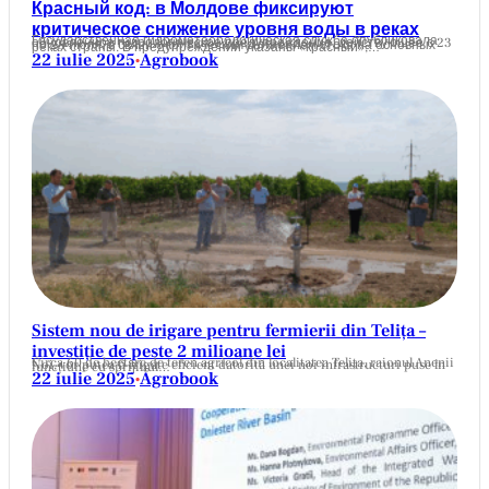
Красный код: в Молдове фиксируют
критическое снижение уровня воды в реках
Государственная гидрометеорологическая служба опубликовала обновлённое гидрологическое предупреждение, действующее с 23 по 28 июля, в связи с критическим снижением стока на основных реках страны. В предупреждении указаны «красный»,…
22 iulie 2025
Agrobook
•
Sistem nou de irigare pentru fermierii din Telița –
investiție de peste 2 milioane lei
Circa 60 de hectare de teren agricol din localitatea Telița, raionul Anenii Noi, vor putea fi irigate eficient datorită unei noi infrastructuri puse în funcțiune cu sprijinul…
22 iulie 2025
Agrobook
•