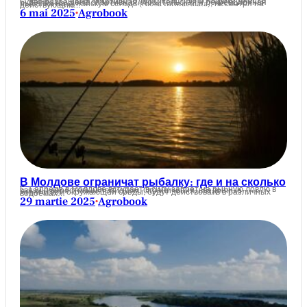
С 9 мая по 1 июня текущего года включительно на реке Днестр будет разрешена спортивная, любительская и рекреационная рыбалка на дунайскую сельдь (Alosa immaculata), несмотря на действующий…
6 mai 2025
Agrobook
•
В Молдове ограничат рыбалку: где и на сколько
С 1 апреля в Молдове вступает в силу запрет на рыбную ловлю в связи с нерестовым периодом. Ограничения, введенные Агентством окружающей среды, будут действовать в различных водоемах…
29 martie 2025
Agrobook
•