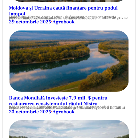
Moldova și Ucraina caută finanțare pentru podul
Iampol
Moldova și Ucraina caută opțiuni de finanțare pentru construcția podului Iampol-Cosăuți, al cărui cost este estimat la 3,4 miliarde grivne (1,39 miliarde lei). Ambasadorul Ucrainei în Moldova,…
29 octombrie 2025
Agrobook
•
Banca Mondială investește 7,9 mil. $ pentru
restaurarea ecosistemului râului Nistru
Banca Mondială a aprobat un grant de 7,9 milioane de dolari pentru Republica Moldova, destinat finanțării proiectului RE-MAP, o inițiativă care vizează restaurarea ecosistemelor și prevenirea poluării.…
23 octombrie 2025
Agrobook
•