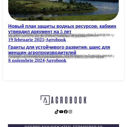
Новый план защиты водных ресурсов: кабмин
утвердил документ на 5 лет
Правительство Республики Молдова утвердило новый план по защите и управлению водными ресурсами бассейна реки Днестр на 2025–2030 годы. Документ направлен на повышение эффективности защиты и управления водными…
19 februarie 2025
Agrobook
•
Гранты для устойчивого развития: шанс для
женщин-агропроизводителей
Женщины-агропроизводители на обоих берегах Днестра смогут получить финансовую поддержку для повышения устойчивости к изменению климата в рамках проекта ПРООН „Устойчивые сообщества к изменению климата через расширение прав…
8 noiembrie 2024
Agrobook
•
TikTok
YouTube
Facebook
Instagram