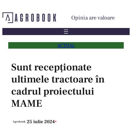
Sari
la
Opinia are valoare
conținut
ACTUAL
Sunt recepționate
ultimele tractoare în
cadrul proiectului
MAME
25 iulie 2024
•
Agrobook