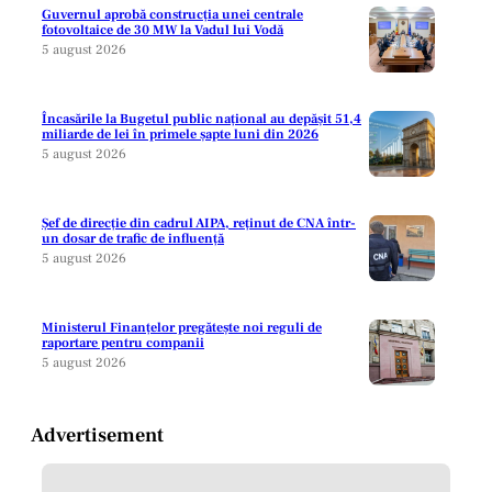
Guvernul aprobă construcția unei centrale
fotovoltaice de 30 MW la Vadul lui Vodă
5 august 2026
Încasările la Bugetul public național au depășit 51,4
miliarde de lei în primele șapte luni din 2026
5 august 2026
Șef de direcție din cadrul AIPA, reținut de CNA într-
un dosar de trafic de influență
5 august 2026
Ministerul Finanțelor pregătește noi reguli de
raportare pentru companii
5 august 2026
Advertisement