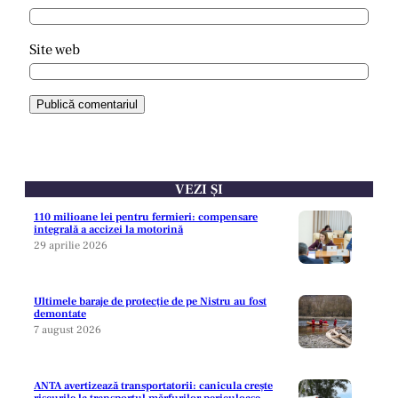
Site web
VEZI ȘI
110 milioane lei pentru fermieri: compensare
integrală a accizei la motorină
29 aprilie 2026
Ultimele baraje de protecție de pe Nistru au fost
demontate
7 august 2026
ANTA avertizează transportatorii: canicula crește