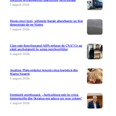
riscurile la transportul mărfurilor periculoase
7 august 2026
După cinci luni, ultimele baraje absorbante au fost
demontate de pe Nistru
7 august 2026
Cine este funcționarul AIPA reținut de CNA? Ce au
găsit anchetatorii în urma perchezițiilor
6 august 2026
Analiză: Piața grâului ignoră criza logistică din
Marea Neagră
5 august 2026
Fermierii avertizează: „Agricultura este în criză.
Importurile din Ucraina pot aduce un nou colaps”
5 august 2026