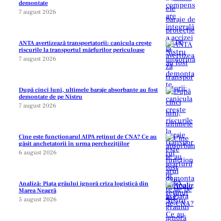
demontate
7 august 2026
ANTA avertizează transportatorii: canicula crește
riscurile la transportul mărfurilor periculoase
7 august 2026
După cinci luni, ultimele baraje absorbante au fost
demontate de pe Nistru
7 august 2026
Cine este funcționarul AIPA reținut de CNA? Ce au
găsit anchetatorii în urma perchezițiilor
6 august 2026
Analiză: Piața grâului ignoră criza logistică din
Marea Neagră
5 august 2026