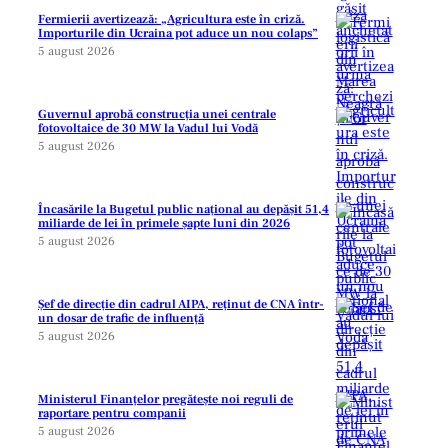
Fermierii avertizează: „Agricultura este în criză.
Importurile din Ucraina pot aduce un nou colaps”
5 august 2026
Guvernul aprobă construcția unei centrale
fotovoltaice de 30 MW la Vadul lui Vodă
5 august 2026
Încasările la Bugetul public național au depășit 51,4
miliarde de lei în primele șapte luni din 2026
5 august 2026
Șef de direcție din cadrul AIPA, reținut de CNA într-
un dosar de trafic de influență
5 august 2026
Ministerul Finanțelor pregătește noi reguli de
raportare pentru companii
5 august 2026