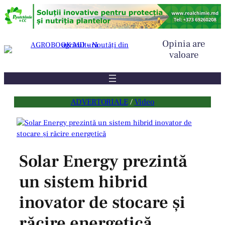
Sari
la
conținut
Opinia are
valoare
ADVERTORIALE
 / 
Video
Solar Energy prezintă
un sistem hibrid
inovator de stocare și
răcire energetică