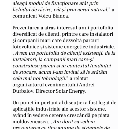
aleagă modul de funcționare atât prin
lichidul de răcire, cât și prin aerul natural.
” a
comunicat Voicu Bianca.
Prezentarea a atras interesul unui portofoliu
diversificat de clienți, printre care instalatori
și companii mari care dezvoltă parcuri
fotovoltaice și sisteme energetice industriale.
„
Avem un portofoliu de clienți existenți, de la
instalatori, la companii mari care-și
construiesc parcul și în contextul tendinței
de stocare, acum i-am invitat să le arătăm
cele mai noi tehnologii.
” a relatat
organizatorul evenimentului Andrei
Durbalov, Director Solar Energy.
Un punct important al discuției a fost legat de
aplicațiile industriale ale acestor sisteme,
având în vedere cererea crescândă pe piața
moldovenească. „
Am dorit să vedem
prezentarea ce ține anume de sistemele de