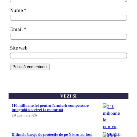
Nume
*
Email
*
Site web
VEZI ȘI
110 milioane lei pentru fermieri: compensare
integrală a accizei la motorină
29 aprilie 2026
Ultimele baraje de protecție de pe Nistru au fost