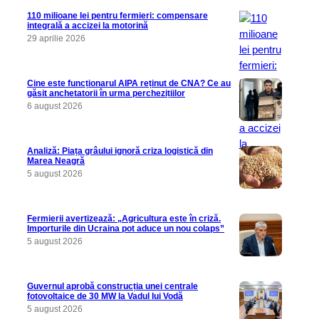
110 milioane lei pentru fermieri: compensare
integrală a accizei la motorină
29 aprilie 2026
Cine este funcționarul AIPA reținut de CNA? Ce au
găsit anchetatorii în urma perchezițiilor
6 august 2026
Analiză: Piața grâului ignoră criza logistică din
Marea Neagră
5 august 2026
Fermierii avertizează: „Agricultura este în criză.
Importurile din Ucraina pot aduce un nou colaps”
5 august 2026
Guvernul aprobă construcția unei centrale
fotovoltaice de 30 MW la Vadul lui Vodă
5 august 2026