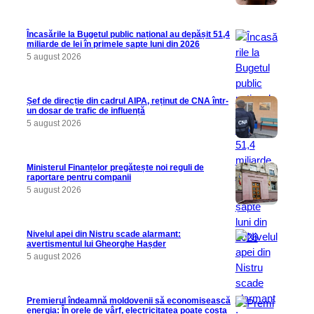
Încasările la Bugetul public național au depășit 51,4
miliarde de lei în primele șapte luni din 2026
5 august 2026
Șef de direcție din cadrul AIPA, reținut de CNA într-
un dosar de trafic de influență
5 august 2026
Ministerul Finanțelor pregătește noi reguli de
raportare pentru companii
5 august 2026
Nivelul apei din Nistru scade alarmant:
avertismentul lui Gheorghe Hașder
5 august 2026
Premierul îndeamnă moldovenii să economisească
energia: În orele de vârf, electricitatea poate costa