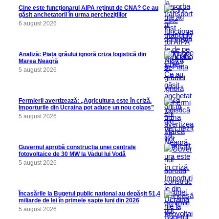
Cine este funcționarul AIPA reținut de CNA? Ce au
găsit anchetatorii în urma perchezițiilor
6 august 2026
Analiză: Piața grâului ignoră criza logistică din
Marea Neagră
5 august 2026
Fermierii avertizează: „Agricultura este în criză.
Importurile din Ucraina pot aduce un nou colaps”
5 august 2026
Guvernul aprobă construcția unei centrale
fotovoltaice de 30 MW la Vadul lui Vodă
5 august 2026
Încasările la Bugetul public național au depășit 51,4
miliarde de lei în primele șapte luni din 2026
5 august 2026