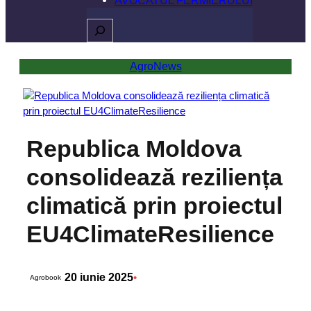
Caută
AgroNews
Republica Moldova
consolidează reziliența
climatică prin proiectul
EU4ClimateResilience
20 iunie 2025
•
Agrobook