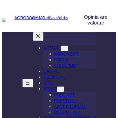
Sari
la
Opinia are
conținut
valoare
ACTUAL
AGRONEWS
SOCIAL
ECONOMIE
OFICIAL
NEOFICIAL
UTIL
VIDEO
PODCAST
REPORTAJ
ADVERTORIALE
DESPRE NOI
AVOCATUL FERMIERULUI