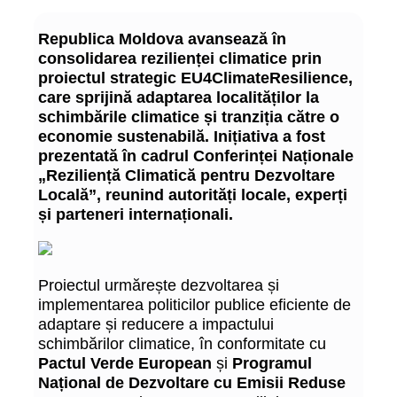
Republica Moldova avansează în
consolidarea rezilienței climatice prin
proiectul strategic EU4ClimateResilience,
care sprijină adaptarea localităților la
schimbările climatice și tranziția către o
economie sustenabilă. Inițiativa a fost
prezentată în cadrul Conferinței Naționale
„Reziliență Climatică pentru Dezvoltare
Locală”, reunind autorități locale, experți
și parteneri internaționali.
Proiectul urmărește dezvoltarea și
implementarea politicilor publice eficiente de
adaptare și reducere a impactului
schimbărilor climatice, în conformitate cu
Pactul Verde European
și
Programul
Național de Dezvoltare cu Emisii Reduse