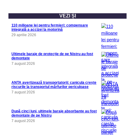
VEZI ȘI
110 milioane lei pentru fermieri: compensare
integrală a accizei la motorină
29 aprilie 2026
Ultimele baraje de protecție de pe Nistru au fost
demontate
7 august 2026
ANTA avertizează transportatorii: canicula crește
riscurile la transportul mărfurilor periculoase
7 august 2026
După cinci luni, ultimele baraje absorbante au fost
demontate de pe Nistru
7 august 2026