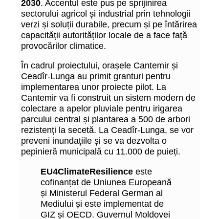
2030
. Accentul este pus pe sprijinirea
sectorului agricol și industrial prin tehnologii
verzi și soluții durabile, precum și pe întărirea
capacității autorităților locale de a face față
provocărilor climatice.
În cadrul proiectului, orașele Cantemir și
Ceadîr-Lunga au primit granturi pentru
implementarea unor proiecte pilot. La
Cantemir va fi construit un sistem modern de
colectare a apelor pluviale pentru irigarea
parcului central și plantarea a 500 de arbori
rezistenți la secetă. La Ceadîr-Lunga, se vor
preveni inundațiile și se va dezvolta o
pepinieră municipală cu 11.000 de puieți.
EU4ClimateResilience
este
cofinanțat de Uniunea Europeană
și Ministerul Federal German al
Mediului și este implementat de
GIZ și OECD. Guvernul Moldovei