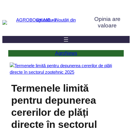
Sari
la
Opinia are
conținut
valoare
AgroNews
Termenele limită
pentru depunerea
cererilor de plăți
directe în sectorul