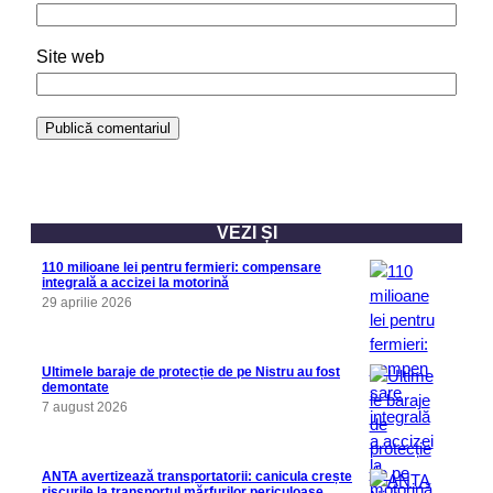
Site web
VEZI ȘI
110 milioane lei pentru fermieri: compensare
integrală a accizei la motorină
29 aprilie 2026
Ultimele baraje de protecție de pe Nistru au fost
demontate
7 august 2026
ANTA avertizează transportatorii: canicula crește
riscurile la transportul mărfurilor periculoase