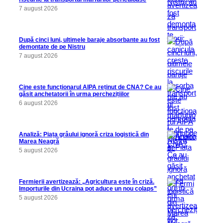
7 august 2026
După cinci luni, ultimele baraje absorbante au fost
demontate de pe Nistru
7 august 2026
Cine este funcționarul AIPA reținut de CNA? Ce au
găsit anchetatorii în urma perchezițiilor
6 august 2026
Analiză: Piața grâului ignoră criza logistică din
Marea Neagră
5 august 2026
Fermierii avertizează: „Agricultura este în criză.
Importurile din Ucraina pot aduce un nou colaps”
5 august 2026