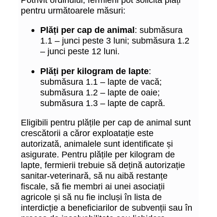
pentru următoarele măsuri:
Plăți per cap de animal
: submăsura
1.1 – junci peste 3 luni; submăsura 1.2
– junci peste 12 luni.
Plăți per kilogram de lapte
:
submăsura 1.1 – lapte de vacă;
submăsura 1.2 – lapte de oaie;
submăsura 1.3 – lapte de capră.
Eligibili pentru plățile per cap de animal sunt
crescătorii a căror exploatație este
autorizată, animalele sunt identificate și
asigurate. Pentru plățile per kilogram de
lapte, fermierii trebuie să dețină autorizație
sanitar-veterinară, să nu aibă restanțe
fiscale, să fie membri ai unei asociații
agricole și să nu fie incluși în lista de
interdicție a beneficiarilor de subvenții sau în