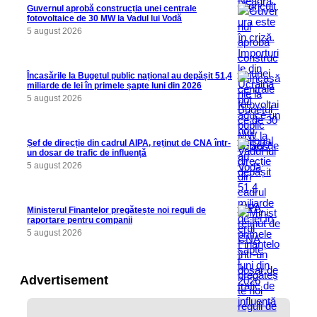
Guvernul aprobă construcția unei centrale
fotovoltaice de 30 MW la Vadul lui Vodă
5 august 2026
Încasările la Bugetul public național au depășit 51,4
miliarde de lei în primele șapte luni din 2026
5 august 2026
Șef de direcție din cadrul AIPA, reținut de CNA într-
un dosar de trafic de influență
5 august 2026
Ministerul Finanțelor pregătește noi reguli de
raportare pentru companii
5 august 2026
Advertisement