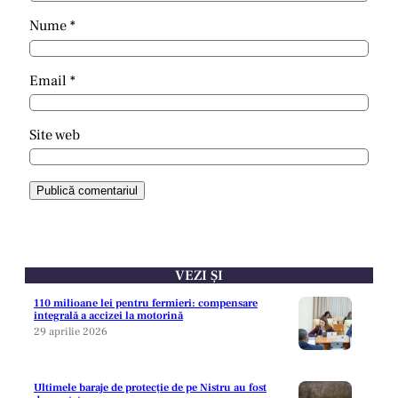
Nume
*
Email
*
Site web
VEZI ȘI
110 milioane lei pentru fermieri: compensare
integrală a accizei la motorină
29 aprilie 2026
Ultimele baraje de protecție de pe Nistru au fost