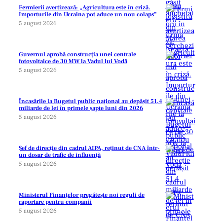
Fermierii avertizează: „Agricultura este în criză.
Importurile din Ucraina pot aduce un nou colaps”
5 august 2026
Guvernul aprobă construcția unei centrale
fotovoltaice de 30 MW la Vadul lui Vodă
5 august 2026
Încasările la Bugetul public național au depășit 51,4
miliarde de lei în primele șapte luni din 2026
5 august 2026
Șef de direcție din cadrul AIPA, reținut de CNA într-
un dosar de trafic de influență
5 august 2026
Ministerul Finanțelor pregătește noi reguli de
raportare pentru companii
5 august 2026