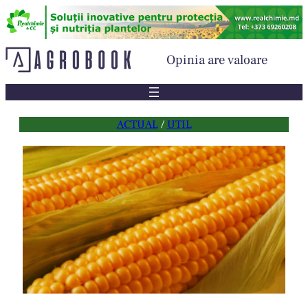
Sari
la
conținut
Opinia are valoare
ACTUAL
 / 
UTIL