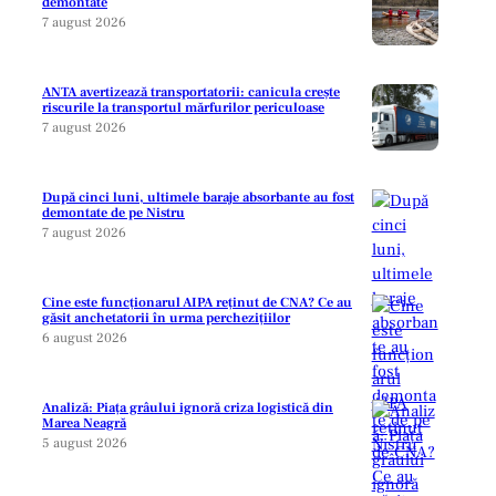
demontate
7 august 2026
ANTA avertizează transportatorii: canicula crește
riscurile la transportul mărfurilor periculoase
7 august 2026
După cinci luni, ultimele baraje absorbante au fost
demontate de pe Nistru
7 august 2026
Cine este funcționarul AIPA reținut de CNA? Ce au
găsit anchetatorii în urma perchezițiilor
6 august 2026
Analiză: Piața grâului ignoră criza logistică din
Marea Neagră
5 august 2026