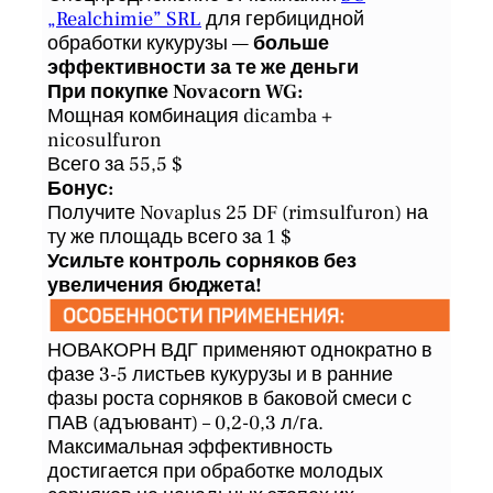
„Realchimie” SRL
для гербицидной
обработки кукурузы —
больше
эффективности за те же деньги
При покупке Novacorn WG:
Мощная комбинация dicamba +
nicosulfuron
Всего за 55,5 $
Бонус:
Получите Novaplus 25 DF (rimsulfuron) на
ту же площадь всего за 1 $
Усильте контроль сорняков без
увеличения бюджета!
НОВАКОРН ВДГ применяют однократно в
фазе 3-5 листьев кукурузы и в ранние
фазы роста сорняков в баковой смеси с
ПАВ (адъювант) – 0,2-0,3 л/га.
Максимальная эффективность
достигается при обработке молодых