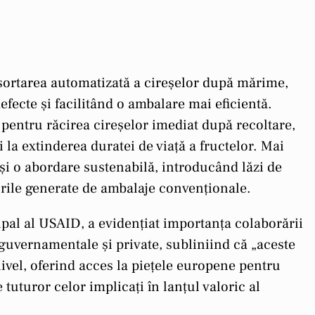
 sortarea automatizată a cireșelor după mărime,
efecte și facilitând o ambalare mai eficientă.
pentru răcirea cireșelor imediat după recoltare,
i la extinderea duratei de viață a fructelor. Mai
 și o abordare sustenabilă, introducând lăzi de
urile generate de ambalaje convenționale.
al al USAID, a evidențiat importanța colaborării
 guvernamentale și private, subliniind că „aceste
nivel, oferind acces la piețele europene pentru
tuturor celor implicați în lanțul valoric al