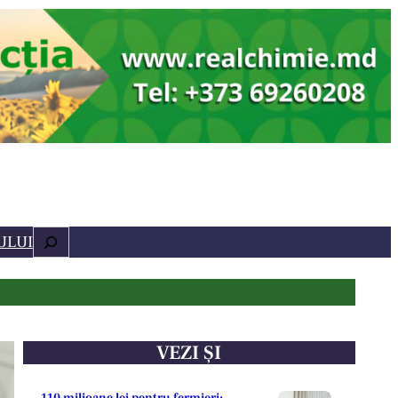
Caută
ULUI
VEZI ȘI