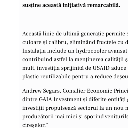
susține această inițiativă remarcabilă.
Această linie de ultimă generație permite
culoare și calibru, eliminând fructele cu d
Instalația include un hydrocooler avansat 
contribuind astfel la menținerea calității ș
mult, investiția sprijinită de USAID aduce
plastic reutilizabile pentru a reduce deșe
Andrew Segars, Consilier Economic Princip
dintre GAIA Investment și diferite entități
investiții propulsează sectorul la un nou 
producătorii mai mici și sporind veniturile 
cireșelor.”