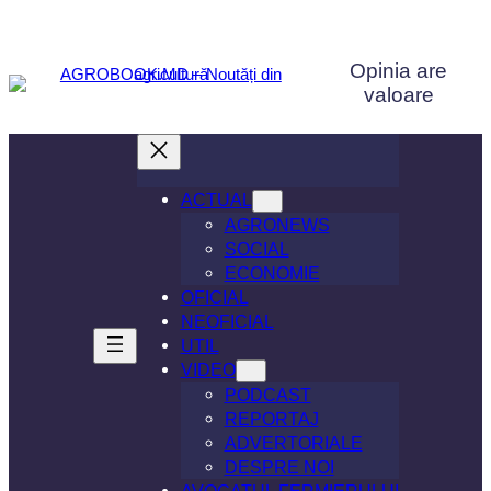
Sari
la
Opinia are
conținut
valoare
ACTUAL
AGRONEWS
SOCIAL
ECONOMIE
OFICIAL
NEOFICIAL
UTIL
VIDEO
PODCAST
REPORTAJ
ADVERTORIALE
DESPRE NOI
AVOCATUL FERMIERULUI