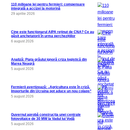
110 milioane lei pentru fermieri: compensare
integrală a accizei la motorină
29 aprilie 2026
Cine este funcționarul AIPA reținut de CNA? Ce au
găsit anchetatorii în urma perchezițiilor
6 august 2026
Analiză: Piața grâului ignoră criza logistică din
Marea Neagră
5 august 2026
Fermierii avertizează: „Agricultura este în criză.
Importurile din Ucraina pot aduce un nou colaps”
5 august 2026
Guvernul aprobă construcția unei centrale
fotovoltaice de 30 MW la Vadul lui Vodă
5 august 2026