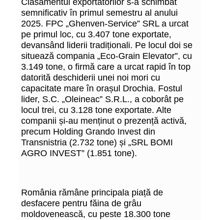
Clasamentul exportatorilor s-a schimbat
semnificativ în primul semestru al anului
2025. FPC „Ghenven-Service” SRL a urcat
pe primul loc, cu 3.407 tone exportate,
devansând liderii tradiționali. Pe locul doi se
situează compania „Eco-Grain Elevator”, cu
3.149 tone, o firmă care a urcat rapid în top
datorită deschiderii unei noi mori cu
capacitate mare în orașul Drochia. Fostul
lider, S.C. „Oleineac” S.R.L., a coborât pe
locul trei, cu 3.128 tone exportate. Alte
companii și-au menținut o prezență activă,
precum Holding Grando Invest din
Transnistria (2.732 tone) și „SRL BOMI
AGRO INVEST” (1.851 tone).
România rămâne principala piață de
desfacere pentru făina de grâu
moldovenească, cu peste 18.300 tone