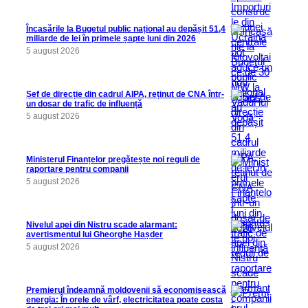
Încasările la Bugetul public național au depășit 51,4
miliarde de lei în primele șapte luni din 2026
5 august 2026
Șef de direcție din cadrul AIPA, reținut de CNA într-
un dosar de trafic de influență
5 august 2026
Ministerul Finanțelor pregătește noi reguli de
raportare pentru companii
5 august 2026
Nivelul apei din Nistru scade alarmant:
avertismentul lui Gheorghe Hașder
5 august 2026
Premierul îndeamnă moldovenii să economisească
energia: În orele de vârf, electricitatea poate costa