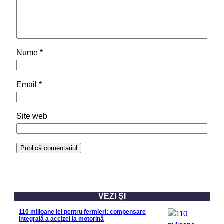
Nume
*
Email
*
Site web
VEZI ȘI
110 milioane lei pentru fermieri: compensare
integrală a accizei la motorină