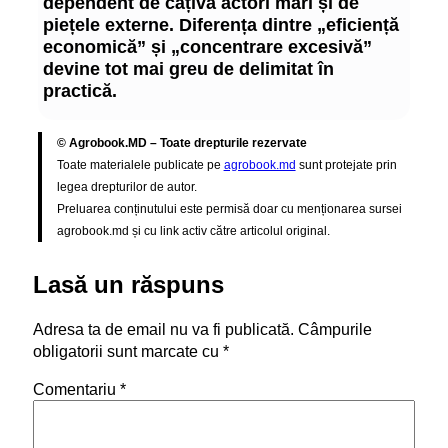
dependent de câțiva actori mari și de
piețele externe. Diferența dintre „eficiență
economică” și „concentrare excesivă”
devine tot mai greu de delimitat în
practică.
© Agrobook.MD – Toate drepturile rezervate
Toate materialele publicate pe
agrobook.md
sunt protejate prin
legea drepturilor de autor.
Preluarea conținutului este permisă doar cu menționarea sursei
agrobook.md și cu link activ către articolul original.
Lasă un răspuns
Adresa ta de email nu va fi publicată.
Câmpurile
obligatorii sunt marcate cu
*
Comentariu
*