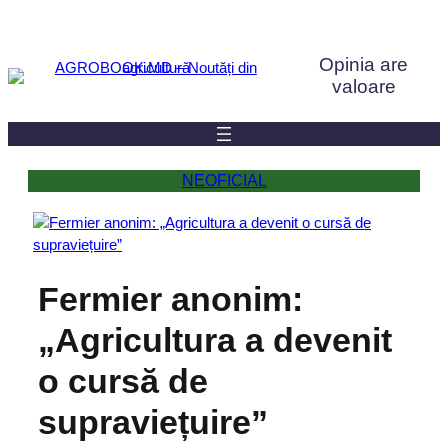
Sari
la
Opinia are
conținut
valoare
NEOFICIAL
Fermier anonim:
„Agricultura a devenit
o cursă de
supraviețuire”