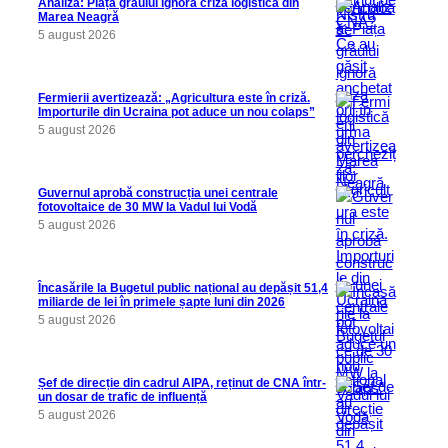
Analiză: Piața grâului ignoră criza logistică din
Marea Neagră
5 august 2026
Fermierii avertizează: „Agricultura este în criză.
Importurile din Ucraina pot aduce un nou colaps”
5 august 2026
Guvernul aprobă construcția unei centrale
fotovoltaice de 30 MW la Vadul lui Vodă
5 august 2026
Încasările la Bugetul public național au depășit 51,4
miliarde de lei în primele șapte luni din 2026
5 august 2026
Șef de direcție din cadrul AIPA, reținut de CNA într-
un dosar de trafic de influență
5 august 2026