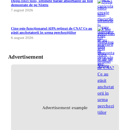
După cinci luni, ultimele baraje absorbante au fost
demontate de pe Nistru
7 august 2026
Cine este funcționarul AIPA reținut de CNA? Ce au
găsit anchetatorii în urma perchezițiilor
6 august 2026
Advertisement
Advertisement example