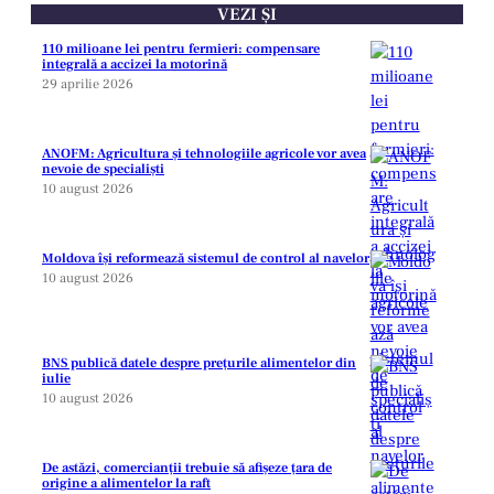
VEZI ȘI
110 milioane lei pentru fermieri: compensare
integrală a accizei la motorină
29 aprilie 2026
ANOFM: Agricultura și tehnologiile agricole vor avea
nevoie de specialiști
10 august 2026
Moldova își reformează sistemul de control al navelor
10 august 2026
BNS publică datele despre prețurile alimentelor din
iulie
10 august 2026
De astăzi, comercianții trebuie să afișeze țara de
origine a alimentelor la raft