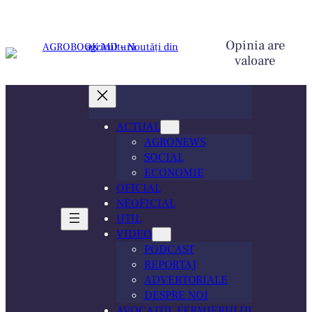
Sari
la
conținut
Opinia are
valoare
ACTUAL
AGRONEWS
SOCIAL
ECONOMIE
OFICIAL
NEOFICIAL
UTIL
VIDEO
PODCAST
REPORTAJ
ADVERTORIALE
DESPRE NOI
AVOCATUL FERMIERULUI