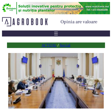
Sari
la
conținut
Opinia are valoare
ACTUAL
 / 
Social