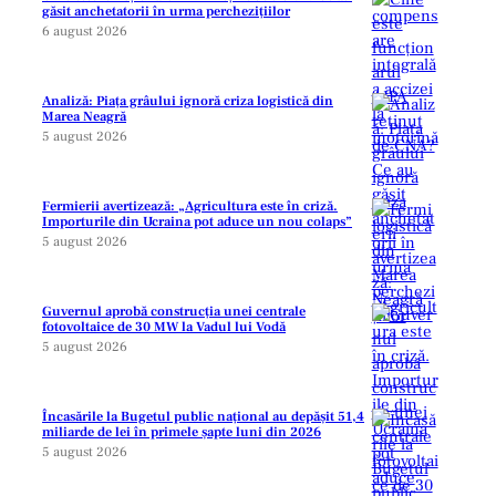
găsit anchetatorii în urma perchezițiilor
6 august 2026
Analiză: Piața grâului ignoră criza logistică din
Marea Neagră
5 august 2026
Fermierii avertizează: „Agricultura este în criză.
Importurile din Ucraina pot aduce un nou colaps”
5 august 2026
Guvernul aprobă construcția unei centrale
fotovoltaice de 30 MW la Vadul lui Vodă
5 august 2026
Încasările la Bugetul public național au depășit 51,4
miliarde de lei în primele șapte luni din 2026
5 august 2026