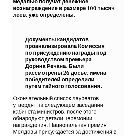
медалью получат денежное
вознаграждение в размере 100 тысяч
леев, уже определены.
Документы кандидатов
проанализировала Комиссия
по присуждению награды под
руководством премьера
Дорина Речана. Были
рассмотрены 26 досье, имена
победителей определили
путем тайного голосования.
Окончательный список лауреатов
утвердят на следующем заседании
кабинета министров, после этого
обнародуют детали церемонии
награждения. Национальная премия
Молдовы присуждается за достижения в