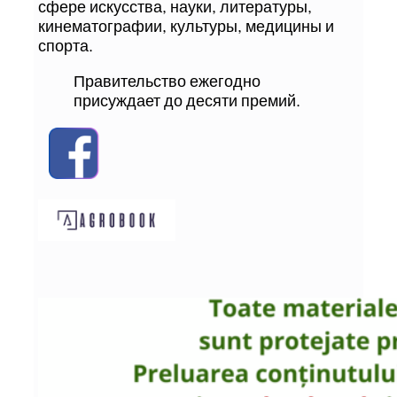
сфере искусства, науки, литературы,
кинематографии, культуры, медицины и
спорта.
Правительство ежегодно
присуждает до десяти премий.