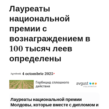
Лауреаты
национальной
премии с
вознаграждением в
100 тысяч леев
определены
4 octombrie 2025
•
Agrobook
Лауреаты национальной премии
Молдовы, которые вместе с дипломом и