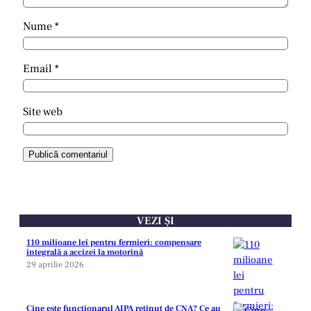
Nume
*
Email
*
Site web
VEZI ȘI
110 milioane lei pentru fermieri: compensare
integrală a accizei la motorină
29 aprilie 2026
Cine este funcționarul AIPA reținut de CNA? Ce au