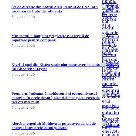
Șef de direcție din cadrul AIPA, reținut de CNA într-
un dosar de trafic de influență
5 august 2026
Ministerul Finanțelor pregătește noi reguli de
raportare pentru companii
5 august 2026
Nivelul apei din Nistru scade alarmant: avertismentul
lui Gheorghe Hașder
5 august 2026
Premierul îndeamnă moldovenii să economisească
energia: În orele de vârf, electricitatea poate costa de
trei ori mai mult
5 august 2026
Alertă energetică: Moldova ar putea avea deficit de
energie între orele 21:00 și 23:00
4 august 2026