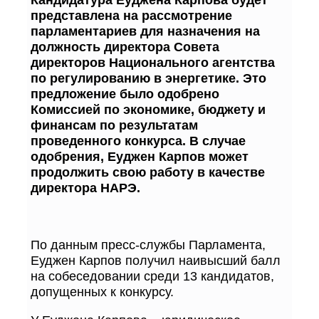
представлена на рассмотрение
парламентариев для назначения на
должность директора Совета
директоров Национального агентства
по регулированию в энергетике. Это
предложение было одобрено
Комиссией по экономике, бюджету и
финансам по результатам
проведенного конкурса. В случае
одобрения, Еуджен Карпов может
продолжить свою работу в качестве
директора НАРЭ.
По данным пресс-службы Парламента,
Еуджен Карпов получил наивысший балл
на собеседовании среди 13 кандидатов,
допущенных к конкурсу.