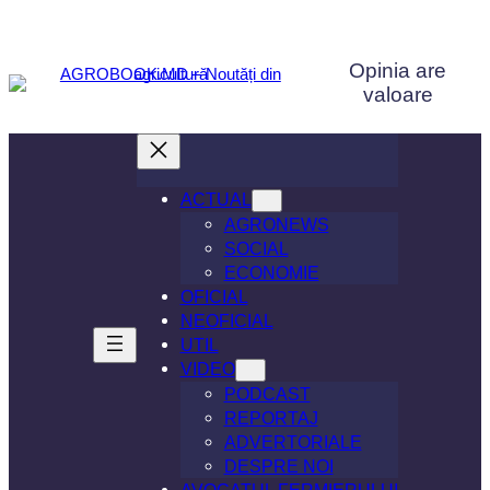
Sari
la
Opinia are
conținut
valoare
ACTUAL
AGRONEWS
SOCIAL
ECONOMIE
OFICIAL
NEOFICIAL
UTIL
VIDEO
PODCAST
REPORTAJ
ADVERTORIALE
DESPRE NOI
AVOCATUL FERMIERULUI