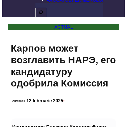
Caută
ACTUAL
Карпов может
возглавить НАРЭ, его
кандидатуру
одобрила Комиссия
12 februarie 2025
•
Agrobook
Кандидатура Еуджена Карпова будет