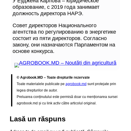
У Еуджена Карпова – юридическое
образование, с 2019 года занимает
должность директора НАРЭ.
Совет директоров Национального
агентства по регулированию в энергетике
состоит из пяти директоров. Согласно
закону, они назначаются Парламентом на
основе конкурса.
© Agrobook.MD – Toate drepturile rezervate
Toate materialele publicate pe
agrobook.md
sunt protejate prin
legea drepturilor de autor.
Preluarea conținutului este permisă doar cu menționarea sursei
agrobook.md și cu link activ către articolul original.
Lasă un răspuns