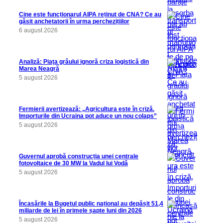
Cine este funcționarul AIPA reținut de CNA? Ce au
găsit anchetatorii în urma perchezițiilor
6 august 2026
Analiză: Piața grâului ignoră criza logistică din
Marea Neagră
5 august 2026
Fermierii avertizează: „Agricultura este în criză.
Importurile din Ucraina pot aduce un nou colaps”
5 august 2026
Guvernul aprobă construcția unei centrale
fotovoltaice de 30 MW la Vadul lui Vodă
5 august 2026
Încasările la Bugetul public național au depășit 51,4
miliarde de lei în primele șapte luni din 2026
5 august 2026