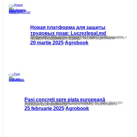
Новая платформа для защиты
трудовых прав: Lucrezlegal.md
Любой человек, работающий на территории Республики Молдова, может сообщить о нарушениях, с которыми столкнулся в своей трудовой деятельности, через платформу Lucrezlegal.md, запущенную в четверг в Кишиневе. Подача…
20 martie 2025
Agrobook
•
Pași concreți spre piața europeană
În perioada 18-20 februarie, Ghenadie Rusu, șeful Direcției Protecția și Sănătatea Plantelor din cadrul Ministerului Agriculturii și Industriei Alimentare (MAIA), a participat la Bruxelles la un screening…
25 februarie 2025
Agrobook
•