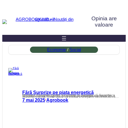
Sari
la
Opinia are
conținut
valoare
Economie
 / 
Social
Fără Surprize pe piața energetică
Ministrul Energiei, Dorin Junghietu, a garantat că Republica Moldova nu va înregistra un deficit de energie electrică în sezonul estival, chiar dacă va exista o creștere semnificativă…
7 mai 2025
Agrobook
•