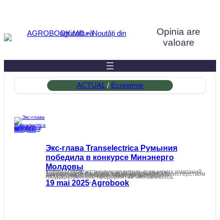
Sari
la
Opinia are
conținut
valoare
ACTUAL
 / 
Economie
Экс-глава Transelectrica Румыния
победила в конкурсе Минэнерго
Молдовы
Корина Попеску, экс-руководитель румынских компаний Transelectrica и Electrica, возглавила список победителей конкурса, организованного Министерством энергетики Республики Молдова для отбора независимых членов в Совет директоров государственного предприятия Moldelectrica.
19 mai 2025
Agrobook
•