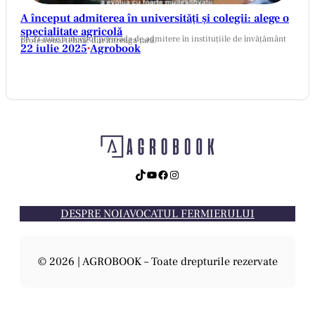
A început admiterea în universități și colegii: alege o
specialitate agricolă
Pe 21 iulie a început perioada de admitere în instituțiile de învățământ profesional tehnic din întreaga țară.
22 iulie 2025
Agrobook
•
TikTok
YouTube
Facebook
Instagram
DESPRE NOI
AVOCATUL FERMIERULUI
© 2026 | AGROBOOK – Toate drepturile rezervate