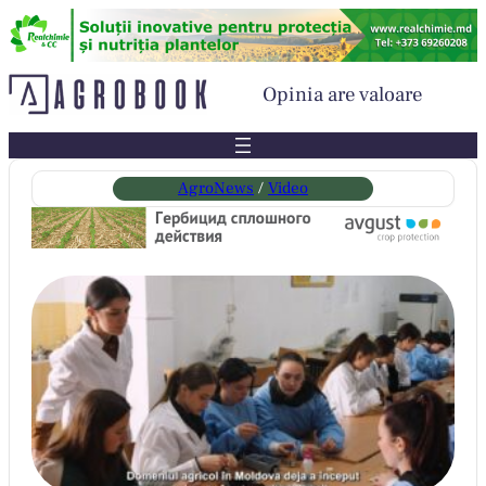
Sari
la
conținut
Opinia are valoare
AgroNews
 / 
Video