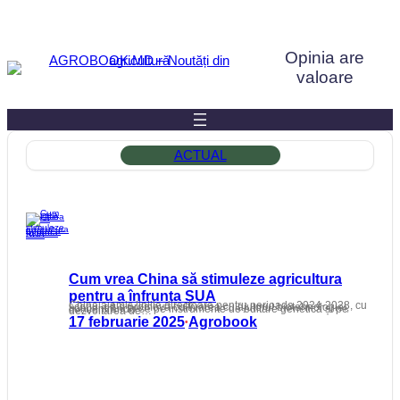
Sari
la
Opinia are
conținut
valoare
ACTUAL
Cum vrea China să stimuleze agricultura
pentru a înfrunta SUA
China a emis liniile directoare pentru perioada 2024-2028, cu scopul de a promova cultivarea cu ajutorul biotehnologiei, concentrându-se pe instrumente de editare genetică și pe dezvoltarea de…
17 februarie 2025
Agrobook
•