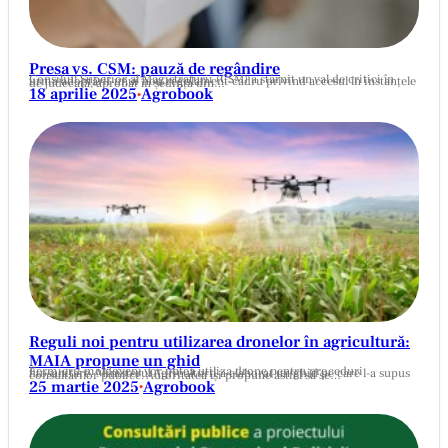
Presa vs. CSM: pauză de regândire
Consiliul Superior al Magistraturii (CSM) a stârnit un val de critici în urma adoptării unui nou regulament-cadru privind accesul în instanțele de judecată, aprobat în ședința din…
18 aprilie 2025
Agrobook
•
Reguli noi pentru utilizarea dronelor în agricultură:
MAIA propune un ghid
Fermierii moldoveni vor putea utiliza drone pentru proceduri fitosanitare. Ministerul Agriculturii a elaborat un ghid pe care l-a supus consultărilor publice. Autoritatea își propune astfel să se…
25 martie 2025
Agrobook
•