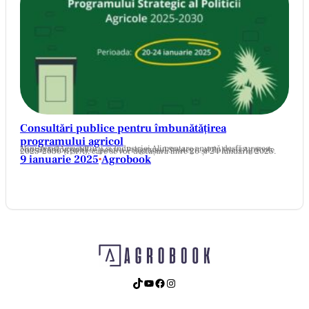
Consultări publice pentru îmbunătățirea
programului agricol
Ministerul Agriculturii și Industriei Alimentare anunță desfășurarea consultărilor publice pentru Programul Strategic al Politicii Agricole 2025-2030 (PSPA), care se vor desfășura între 20 și 24 ianuarie 2025.
9 ianuarie 2025
Agrobook
•
TikTok
YouTube
Facebook
Instagram