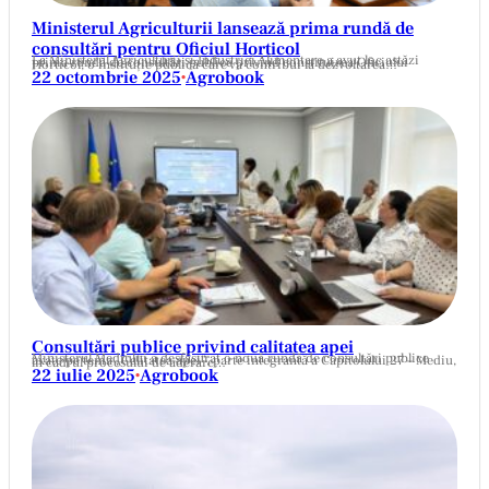
Ministerul Agriculturii lansează prima rundă de
consultări pentru Oficiul Horticol
La Ministerul Agriculturii și Industriei Alimentare a avut loc astăzi prima rundă de consultări publice privind constituirea Oficiului Horticol, o instituție publică care va contribui la dezvoltarea…
22 octombrie 2025
Agrobook
•
Consultări publice privind calitatea apei
Ministerul Mediului a desfășurat o nouă rundă de consultări publice axate pe tema „Calitatea apei”, parte integrantă a Capitolului 27 – Mediu, în cadrul procesului de aderare…
22 iulie 2025
Agrobook
•