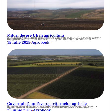
Mituri despre UE în agricultură
Ministerul Agriculturii și Industriei Alimentare (MAIA) lansează o serie de videoclipuri informative pentru a combate miturile care circulă în rândul antreprenorilor din sectorul agroalimentar, în contextul integrării…
15 iulie 2025
Agrobook
•
Guvernul dă undă verde reformelor agricole
Republica Moldova se pregătește pentru evaluarea de către Comisia Europeană în cadrul procesului de aderare la UE, pe capitolele Agricultură și dezvoltare rurală, respectiv Siguranța alimentară.
23 iunie 2025
Agrobook
•