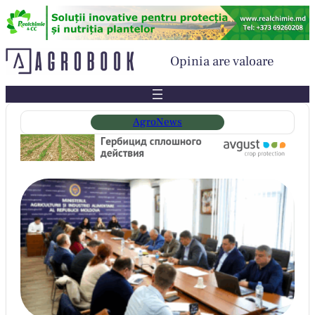
Sari
la
conținut
Opinia are valoare
AgroNews