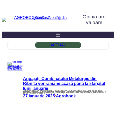
Sari
la
Opinia are
conținut
valoare
ACTUAL
Angajații Combinatului Metalurgic din
Rîbnița vor rămâne acasă până la sfârșitul
lunii ianuarie
Angajații combinatului metalurgic din Rîbnița vor rămâne acasă până la sfârșitul lunii ianuarie, într-o perioadă de șomaj tehnic prelungit, anunță oficialii companiei. Măsura a fost luată pentru…
27 ianuarie 2025
Agrobook
•