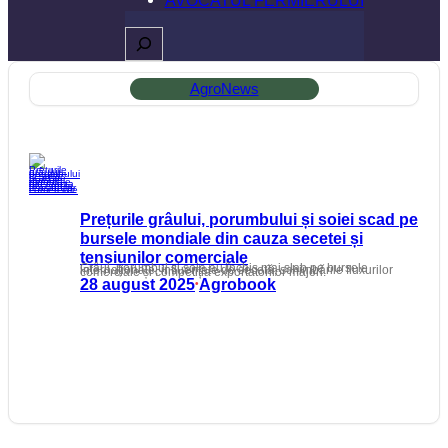
Caută
AgroNews
Prețurile grâului, porumbului și soiei scad pe
bursele mondiale din cauza secetei și
tensiunilor comerciale
Grâul, porumbul și soia au închis mai slab pe bursele internaționale, influențate de secetă, schimbările fluxurilor comerciale și competiția exportatorilor majori.
28 august 2025
Agrobook
•