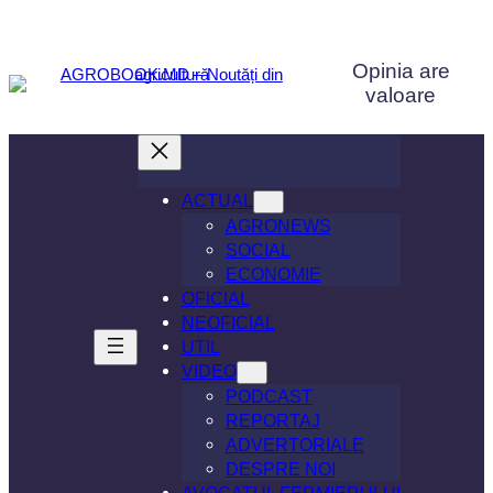
Sari
la
Opinia are
conținut
valoare
ACTUAL
AGRONEWS
SOCIAL
ECONOMIE
OFICIAL
NEOFICIAL
UTIL
VIDEO
PODCAST
REPORTAJ
ADVERTORIALE
DESPRE NOI
AVOCATUL FERMIERULUI