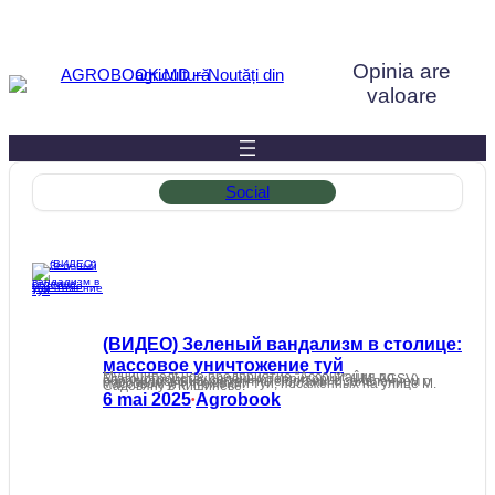
Sari
la
Opinia are
conținut
valoare
Social
(ВИДЕО) Зеленый вандализм в столице:
массовое уничтожение туй
Муниципальное предприятие “Ассоциация по благоустройству зеленых территорий” (Î.M. AGSV) обратилось в компетентные органы с заявлением о массовом уничтожении туй, посаженных на улице М. Садовяну в Кишинёве.
6 mai 2025
Agrobook
•