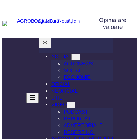
Sari
la
Opinia are
conținut
valoare
ACTUAL
AGRONEWS
SOCIAL
ECONOMIE
OFICIAL
NEOFICIAL
UTIL
VIDEO
PODCAST
REPORTAJ
ADVERTORIALE
DESPRE NOI
AVOCATUL FERMIERULUI