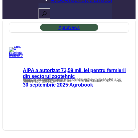
Caută
AgroNews
AIPA a autorizat 73,59 mil. lei pentru fermierii
din sectorul zootehnic
Agenția de Intervenție și Plăți pentru Agricultură (AIPA) a anunțat rezultatele apelului desfășurat între 15 august – 26 septembrie 2025, destinat fermierilor din sectorul zootehnic pentru acordarea…
30 septembrie 2025
Agrobook
•