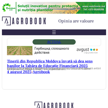
Sari
la
conținut
Opinia are valoare
ACTUAL
Tinerii din Republica Moldova învață să dea sens
banilor la Tabăra de Educație Financiară 2025
Cea de-a VI-a ediție a Taberei de Educație Financiară a fost lansată astăzi de Banca Națională a Moldovei, în parteneriat cu Centrul Analitic Independent „Expert-Grup”. Evenimentul se…
4 august 2025
Agrobook
•