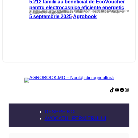
5.212 familii au beneficiat de EcoVoucher
pentru electrocasnice eficiente energetic
În cadrul sesiunii programului EcoVoucher desfășurate între 7 și 31 august 2025, 5.212 familii din Republica Moldova au beneficiat de vouchere pentru electrocasnice noi și eficiente energetic.…
5 septembrie 2025
Agrobook
•
TikTok
YouTube
Facebook
Instagram
DESPRE NOI
AVOCATUL FERMIERULUI