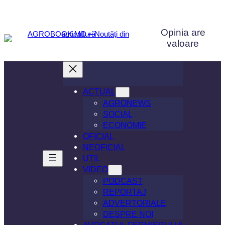
Sari
la
Opinia are
conținut
valoare
ACTUAL
AGRONEWS
SOCIAL
ECONOMIE
OFICIAL
NEOFICIAL
UTIL
VIDEO
PODCAST
REPORTAJ
ADVERTORIALE
DESPRE NOI
AVOCATUL FERMIERULUI