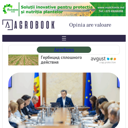
Sari
la
conținut
Opinia are valoare
AgroNews