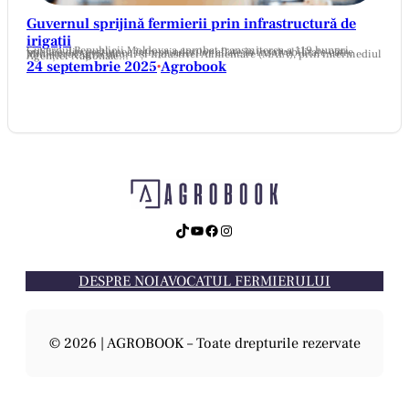
Guvernul sprijină fermierii prin infrastructură de
irigații
Guvernul Republicii Moldova a aprobat transmiterea a 119 bunuri publice din gestiunea întreprinderilor aflate în insolvabilitate către Ministerul Agriculturii și Industriei Alimentare (MAIA), prin intermediul Agenției Naționale…
24 septembrie 2025
Agrobook
•
TikTok
YouTube
Facebook
Instagram
DESPRE NOI
AVOCATUL FERMIERULUI
© 2026 | AGROBOOK – Toate drepturile rezervate