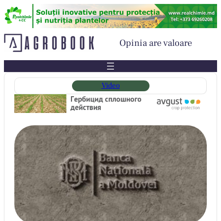
Sari
la
conținut
Opinia are valoare
Video