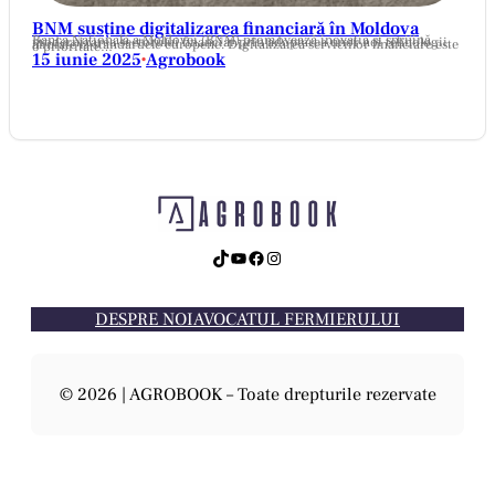
BNM susține digitalizarea financiară în Moldova
Banca Națională a Moldovei (BNM) promovează inovația și sprijină modernizarea sectorului financiar prin adoptarea unor noi tehnologii, aliniate la standardele europene. Digitalizarea serviciilor financiare este o prioritate…
15 iunie 2025
Agrobook
•
TikTok
YouTube
Facebook
Instagram
DESPRE NOI
AVOCATUL FERMIERULUI
© 2026 | AGROBOOK – Toate drepturile rezervate