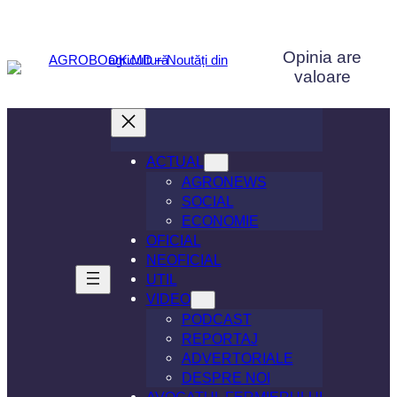
Sari
la
Opinia are
conținut
valoare
ACTUAL
AGRONEWS
SOCIAL
ECONOMIE
OFICIAL
NEOFICIAL
UTIL
VIDEO
PODCAST
REPORTAJ
ADVERTORIALE
DESPRE NOI
AVOCATUL FERMIERULUI