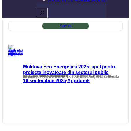
Caută
Social
Moldova Eco Energetică 2025: apel pentru
proiecte inovatoare din sectorul public
Centrul Național pentru Energie Durabilă (CNED) invită instituțiile publice și autoritățile locale să se înscrie în competiția Moldova Eco Energetică 2025, inițiativă națională menită să identifice și…
16 septembrie 2025
Agrobook
•