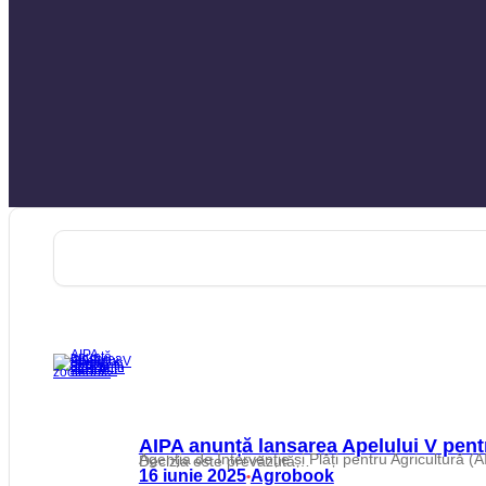
AIPA anunță lansarea Apelului V pentr
Agenția de Intervenție și Plăți pentru Agricultură (AIPA) a anunțat lansarea Apelului V pentru depunerea cererilor de solicitare a subvențiilor directe destinate sectorului zootehnic. Decizia este prevăzută…
16 iunie 2025
Agrobook
•