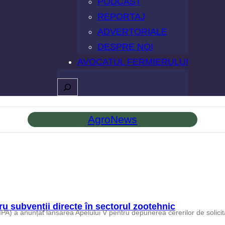
PODCAST
REPORTAJ
ADVERTORIALE
DESPRE NOI
AVOCATUL FERMIERULUI
Caută
AgroNews
u subvenții directe în sectorul zootehnic